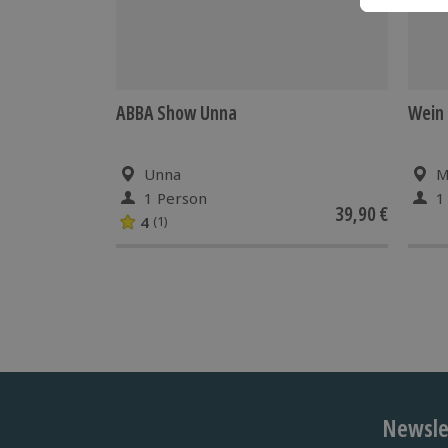
ABBA Show Unna
Wein 
Unna
M
1 Person
1
39,90 €
4
(1)
Newslet