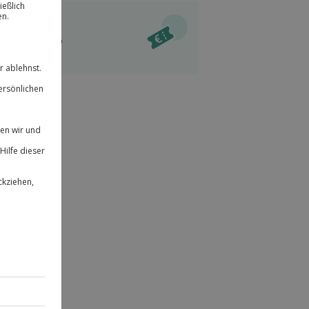
ität
l verfügbar
 für alle Erlebnisse einlösbar.
im Warenkorb
herheit
r an
 & verlängerbar.