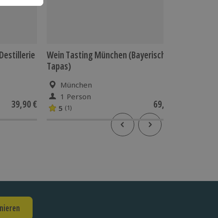
estillerie
Wein Tasting München (Bayerische
Fahrrad
Tapas)
München
Mün
1 Person
1 Pe
39,90 €
69,90 €
5
(1)
nieren