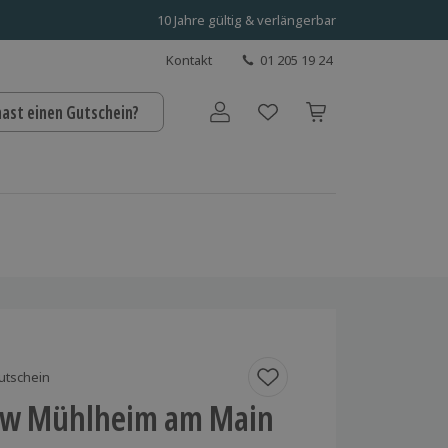
10 Jahre gültig & verlängerbar
Kontakt
01 205 19 24
hast einen Gutschein?
Benutzerkonto
utschein
ow Mühlheim am Main