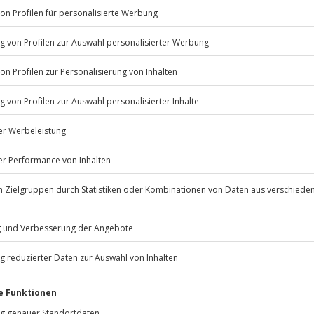
Listenansicht
© OpenStreetMaps
icht
ügbar.
Jochen Schweizer
GmbH
Mühldorfstraße 8
81671
München
eiten, außer an bundesweiten