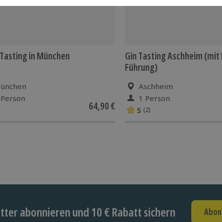
Tasting in München
Gin Tasting Aschheim (mit D
Führung)
ünchen
Aschheim
 Person
1 Person
64,90 €
5
(2)
ter abonnieren und 10 € Rabatt sichern
Abon