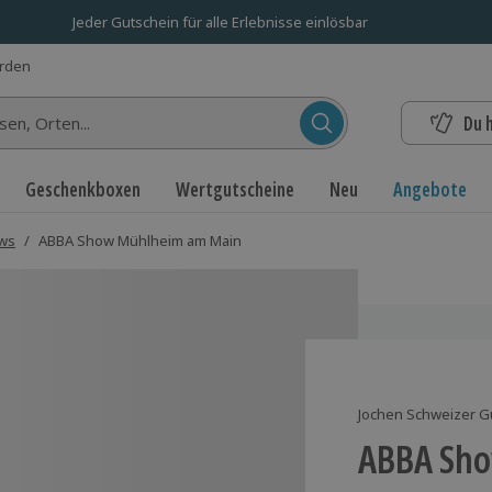
Jeder Gutschein für alle Erlebnisse einlösbar
erden
Du 
n...
Geschenkboxen
Wertgutscheine
Neu
Angebote
ows
/
ABBA Show Mühlheim am Main
Jochen Schweizer G
ABBA Sh