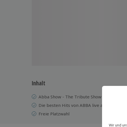
Inhalt
Abba Show - The Tribute Show
Die besten Hits von ABBA live auf der Bühn
Freie Platzwahl