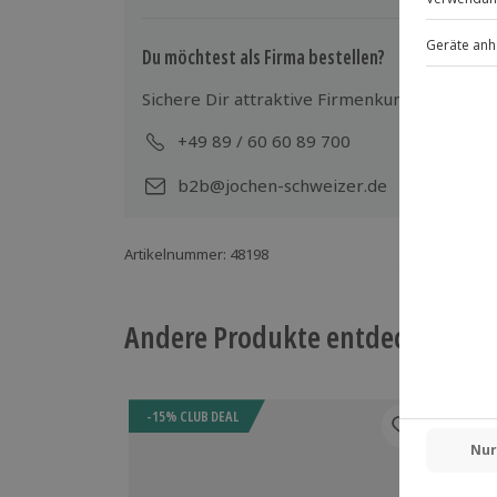
Du möchtest als Firma bestellen?
Sichere Dir attraktive Firmenkunden Vorteile
+49 89 / 60 60 89 700
Mo-
b2b@jochen-schweizer.de
Artikelnummer
:
48198
Andere Produkte entdecken
-15% CLUB DEAL