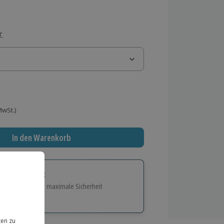
r
 MwSt.)
In den Warenkorb
tige Geschenk:
e Flexibilität und maximale Sicherheit
hl
bnisse.