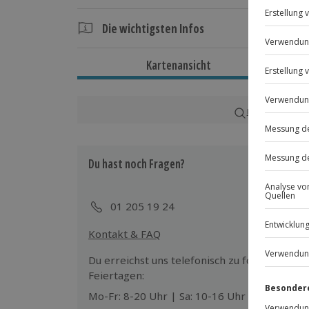
Dancing Queen
Die wichtigsten Infos
Dauer
Kartenansicht
Ca. 2 Stunden (zzgl. 30 Minuten Pause)
Verfügbarkeit / Termine
Karte in Großans
Ganzjährig zu bestimmten Terminen verf
Du hast noch Fragen?
Teilnehmer
Gutschein gültig für 1 Person
01 205 19 24
Kontakt & FAQ
Du erreichst uns telefonisch zu folgenden Z
Feiertagen:
Mo-Fr: 8-20 Uhr | Sa: 10-16 Uhr