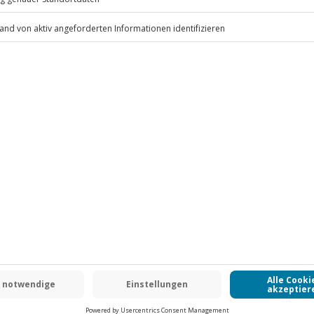
.
Fr: 9-17 Uhr
www.b2b.jochen-schweizer.de/