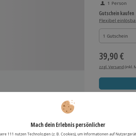
1 Person
Gutschein kaufen
Flexibel einlösba
1 Gutschein
1 Gutschein
1 Gutschein
39,90 €
zzgl. Versand
(inkl.
Immer das rich
e, in originalgetreuen Kostümen
Große Auswahl, voll
Große Auswa
Über 9.000 Erle