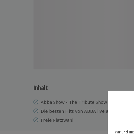
Inhalt
Abba Show - The Tribute Show
Die besten Hits von ABBA live auf der Bühn
Freie Platzwahl