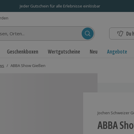
Jeder Gutschein für alle Erlebnisse einlösbar
erden
Du 
n...
Geschenkboxen
Wertgutscheine
Neu
Angebote
ows
/
ABBA Show Gießen
Jochen Schweizer G
ABBA Sho