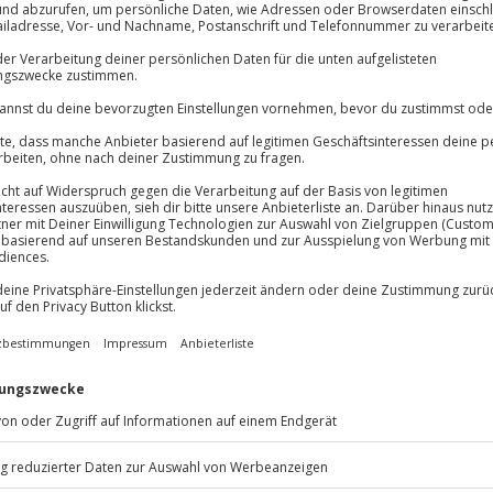
Volle Flexibil
lösung übertragbar.
Details
-15%* Club Dea
Jeder Gutschein
Direktabzug 
Maximale Sic
Melde dich hie
10 Jahre gültig
n Gießen wird dir heute
 und Ohren geboten. Zwischen
ühlst du dich wie zurück in den
reißen dich die Künstler
Waterloo
hrem Sieg beim ESC 1974
und wurde bald zu einer der
sondere das andere Ende der
Die Aussies fanden ein ABBA TV-
 erste Mondlandung 1969.
 – und du nicht bei der
ABBA-