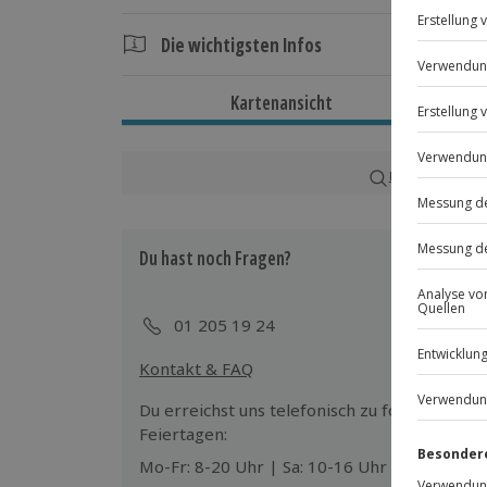
Show in Gießen
.
Die wichtigsten Infos
Dauer
Kartenansicht
Ca. 2 Stunden (zzgl. 30 Minuten Pause)
Verfügbarkeit / Termine
Karte in Großans
Ganzjährig zu bestimmten Terminen verf
Du hast noch Fragen?
Teilnehmer
Gutschein gültig für 1 Person
01 205 19 24
Kontakt & FAQ
Du erreichst uns telefonisch zu folgenden Z
Feiertagen:
Mo-Fr: 8-20 Uhr | Sa: 10-16 Uhr