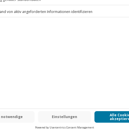
.
Fr: 9-17 Uhr
www.b2b.jochen-schweizer.de/