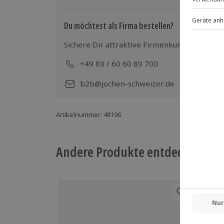
Du möchtest als Firma bestellen?
Sichere Dir attraktive Firmenkunden Vorteile
+49 89 / 60 60 89 700
Mo-
b2b@jochen-schweizer.de
Artikelnummer
:
48196
Andere Produkte entdecken