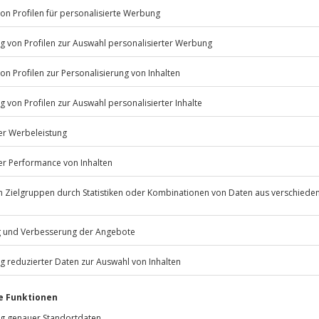
Listenansicht
© OpenStreetMaps
icht
ügbar.
Jochen Schweizer
GmbH
Mühldorfstraße 8
81671
München
eiten, außer an bundesweiten