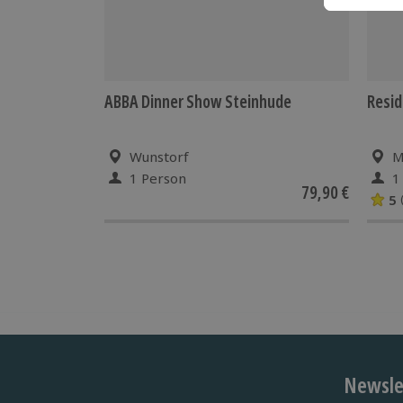
ABBA Dinner Show Steinhude
Resid
Wunstorf
M
1 Person
1
79,90 €
5
Newslet