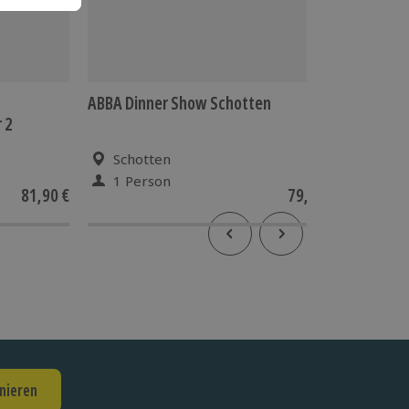
ABBA Dinner Show Schotten
ABBA Di
 2
Schotten
Rom
1 Person
1 Pe
81,90 €
79,90 €
nieren