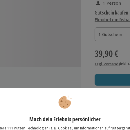
1 Person
Gutschein kaufen
Flexibel einlösba
1 Gutschein
1 Gutschein
1 Gutschein
39,90 €
zzgl. Versand
(inkl.
Immer das rich
e, in originalgetreuen Kostümen
Große Auswahl, voll
Große Auswa
Über 9.000 Erle