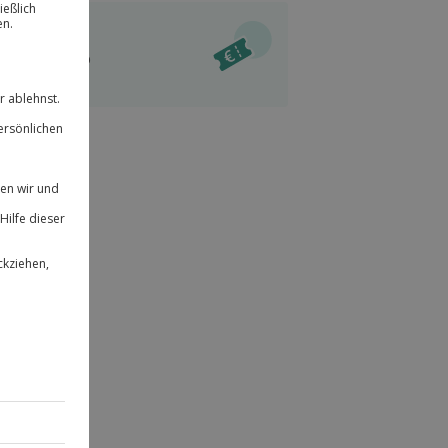
ität
l verfügbar
 für alle Erlebnisse einlösbar.
im Warenkorb
herheit
r an
 & verlängerbar.