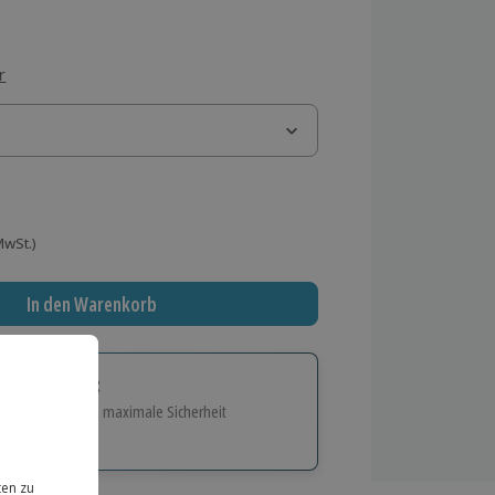
r
 MwSt.)
In den Warenkorb
tige Geschenk:
e Flexibilität und maximale Sicherheit
hl
bnisse.