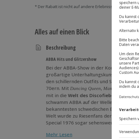
* Der Rabatt ist nicht auf andere Erlebnisse bei der Ein
Alles auf einen Blick
Beschreibung
ABBA Hits und Glitzershow
Bei der ABBA-Show in der Kongresshalle i
großartige Unterhaltungskunst für Augen
den schillernden Outfits und Schlaghosen f
70ern. Mit
,
und
Dancing Queen
Mamma Mia
mit in die
Welt des Discofiebers
. Nach i
schwamm ABBA auf der Welle des Erfolgs 
bekanntesten schwedischen Bands. Insbe
Welt wurde zu Riesenfans der Schweden. 
Special 1976 sogar sehenswerter als die
darf auf keiner Party fehlen
Dancing Queen
Mehr Lesen