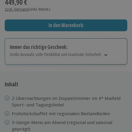
449,90 €
zzgl. Versand
(inkl. MwSt.)
In den Warenkorb
Immer das richtige Geschenk:
Große Auswahl, volle Flexibilität und maximale Sicherheit
Große Auswahl
Über 9.000 Erlebnisse.
Volle Flexibilität
Jeder Gutschein für alle Erlebnisse einlösbar.
Inhalt
Maximale Sicherheit
10 Jahre gültig & verlängerbar.
2 Übernachtungen im Doppelzimmer im 4* Maifeld
Sport- und Tagungshotel
Frühstücksbuffet mit regionalen Bestandteilen
5-Gänge-Menü am Abend (regional und saisonal
geprägt)