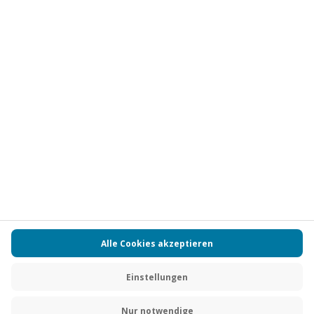
Vertrag widerrufen
FAQs
Kontakt
Zahlungsarten
Über uns
Magazin
Jobs
Partnerprogramm
Versand und Lieferung
Presse
AGB
Cookie Einstellungen
Datenschutz
Nutzungsbedingungen
Online-Marktplatz
Barrierefreiheit
Compliance
Impressum
RECHNUNG