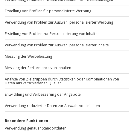
Sichere Dir attraktive Firmenkunden Vorteile.
+49 89 / 60 60 89 700
Mo-Fr: 9-17 Uhr
b2b@jochen-schweizer.de
www.b2b.jochen-schweizer.de/
Artikelnummer
:
60945
Andere Produkte entdecken