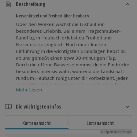
Beschreibung
Nervenkitzel und Freiheit über Heubach
Über den Wolken wächst die Lust auf ein
besonderes Erlebnis. Bei einem Tragschrauber-
Rundflug in Heubach erlebst du Freiheit und
Nervenkitzel zugleich. Nach einer kurzen
Einführung in die wichtigsten Grundlagen hebst du
ab und genießt einen etwa 30-minütigen Flug.
Durch die offene Bauweise nimmst du die Eindrücke
besonders intensiv wahr, während die Landschaft
rund um Heubach ruhig unter dir vorbeizieht. Jeder
Augenblick fühlt sich leicht, aufregend und voller
Mehr Lesen
Dynamik an. Du entdeckst das Fliegen aus einer
neuen Perspektive und sammelst Eindrücke. Wage
den Schritt, wachse über dich hinaus und beginne
Die wichtigsten Infos
dein persönliches Tragschrauber-Abenteuer hoch
Dauer
über Heubach.
Kartenansicht
Listenansicht
Gesamtdauer: ca. 60 Minuten
© OpenStreetMaps
Reine Erlebnisdauer: ca. 30 Minuten