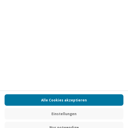
Vertrag widerrufen
FAQs
Kontakt
Zahlungsarten
Über uns
Magazin
Jobs
Partnerprogramm
Versand und Lieferung
Presse
AGB
Cookie Einstellungen
Datenschutz
Nutzungsbedingungen
Online-Marktplatz
Barrierefreiheit
Compliance
Impressum
RECHNUNG