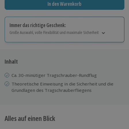
In den Warenkorb
Immer das richtige Geschenk:
Große Auswahl, volle Flexibilität und maximale Sicherheit
Große Auswahl
Über 9.000 Erlebnisse.
Volle Flexibilität
Jeder Gutschein für alle Erlebnisse einlösbar.
Inhalt
Maximale Sicherheit
10 Jahre gültig & verlängerbar.
Ca. 30-minütiger Tragschrauber-Rundflug
Theoretische Einweisung in die Sicherheit und die
Grundlagen des Tragschrauberfliegens
Alles auf einen Blick