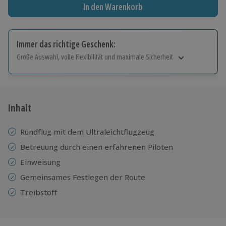
In den Warenkorb
Immer das richtige Geschenk:
Große Auswahl, volle Flexibilität und maximale Sicherheit
Große Auswahl
Über 9.000 Erlebnisse.
Volle Flexibilität
Jeder Gutschein für alle Erlebnisse einlösbar.
Inhalt
Maximale Sicherheit
10 Jahre gültig & verlängerbar.
Rundflug mit dem Ultraleichtflugzeug
Betreuung durch einen erfahrenen Piloten
Einweisung
Gemeinsames Festlegen der Route
Treibstoff