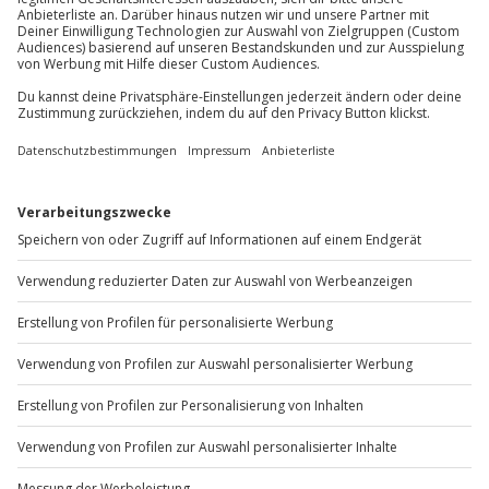
Teilnehmer
Gutschein gültig für 1 Person
Du möchtest als Firma bestellen?
Sichere Dir attraktive Firmenkunden Vorteile.
+49 89 / 60 60 89 700
Mo-Fr: 9-17 Uhr
b2b@jochen-schweizer.de
www.b2b.jochen-schweizer.de/
Artikelnummer
:
62645
Andere Produkte entdecken