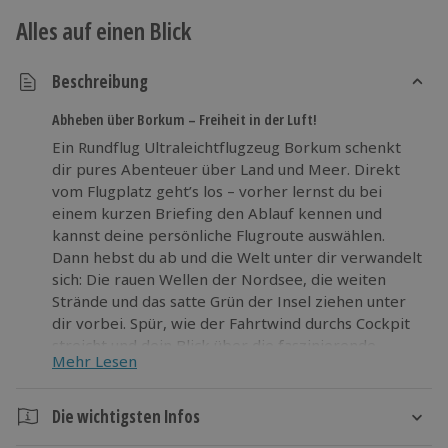
Alles auf einen Blick
Beschreibung
Abheben über Borkum – Freiheit in der Luft!
Ein Rundflug Ultraleichtflugzeug Borkum schenkt
dir pures Abenteuer über Land und Meer. Direkt
vom Flugplatz geht’s los – vorher lernst du bei
einem kurzen Briefing den Ablauf kennen und
kannst deine persönliche Flugroute auswählen.
Dann hebst du ab und die Welt unter dir verwandelt
sich: Die rauen Wellen der Nordsee, die weiten
Strände und das satte Grün der Insel ziehen unter
dir vorbei. Spür, wie der Fahrtwind durchs Cockpit
streicht und dein Blick über die faszinierende
Mehr Lesen
Landschaft schweift. So fühlt sich Freiheit an! Ein
Rundflug Ultraleichtflugzeug auf Borkum lässt dich
den Alltag völlig vergessen. Mach dich auf den Weg
Die wichtigsten Infos
in die Lüfte – dein Abenteuer wartet über den