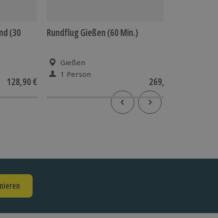
nd (30
Rundflug Gießen (60 Min.)
Rundflu
Würselen
Gießen
Wür
1 Person
1 Pe
128,90 €
269,90 €
nieren