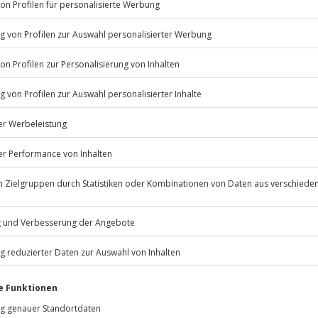
Listenansicht
© OpenStreetMaps
icht
erfügbar
Jochen Schweizer
GmbH
 m
Mühldorfstraße 8
81671
München
psychische Beeinträchtigungen
eiten, außer an bundesweiten
nis verschoben (die Entscheidung