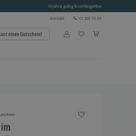
10 Jahre gültig & verlängerbar
Kontakt
01 205 19 24
hast einen Gutschein?
Benutzerkonto
utschein
 im