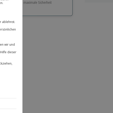
e Flexibilität und maximale Sicherheit
hl
bnisse.
ität
 für alle Erlebnisse einlösbar.
herheit
 & verlängerbar.