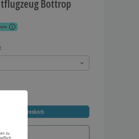
htflugzeug Bottrop
hein
r
 MwSt.)
In den Warenkorb
tige Geschenk: