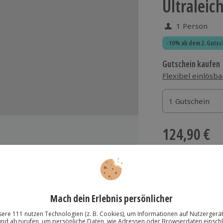
Ultraleic
1 Person
-10% ab dem 2. Gutsc
Gutschein kaufen
Flexibel einlösba
1 Gutschein
1 Gutschein
1 Gutschein
124,90 €
zzgl. Versand
(inkl.
über das Ruhrgebiet und
hrenen Piloten
Immer das rich