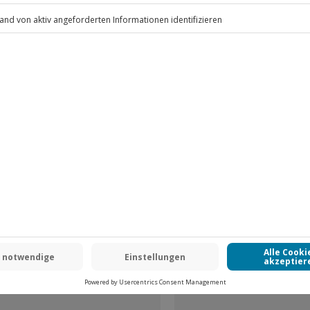
.
Fr: 9-17 Uhr
www.b2b.jochen-schweizer.de/
 CLUB DEAL