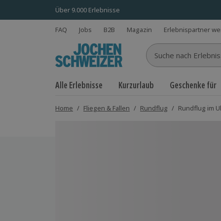
Über 9.000 Erlebnisse
FAQ
Jobs
B2B
Magazin
Erlebnispartner w
Suche nach Erlebnisse
Alle Erlebnisse
Kurzurlaub
Geschenke für
Home
/
Fliegen & Fallen
/
Rundflug
/
Rundflug im Ul
Bild 1 von 7