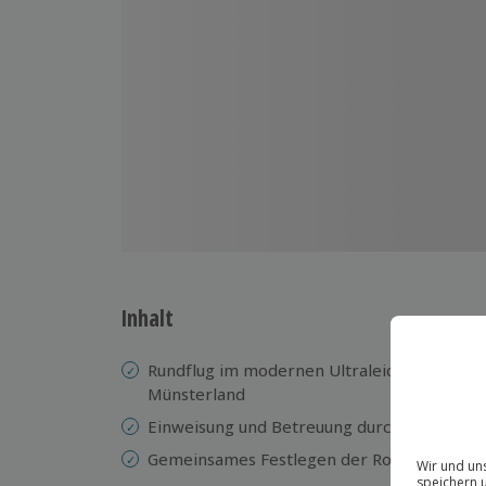
Inhalt
Rundflug im modernen Ultraleichtflugzeug 
Münsterland
Einweisung und Betreuung durch einen erfa
Gemeinsames Festlegen der Route