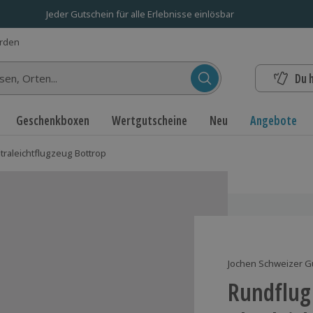
Jeder Gutschein für alle Erlebnisse einlösbar
erden
Du 
n...
Geschenkboxen
Wertgutscheine
Neu
Angebote
traleichtflugzeug Bottrop
Jochen Schweizer G
Rundflug