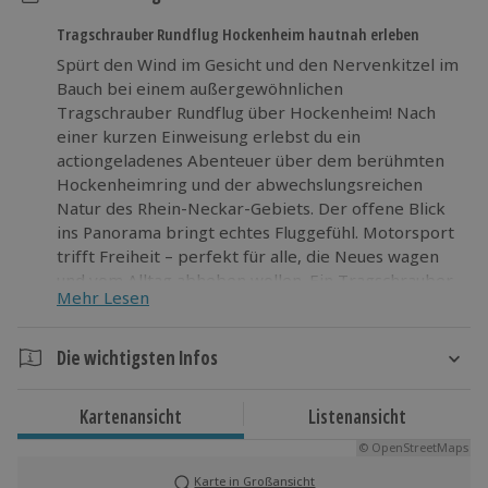
Tragschrauber Rundflug Hockenheim hautnah erleben
Spürt den Wind im Gesicht und den Nervenkitzel im
Bauch bei einem außergewöhnlichen
Tragschrauber Rundflug über Hockenheim! Nach
einer kurzen Einweisung erlebst du ein
actiongeladenes Abenteuer über dem berühmten
Hockenheimring und der abwechslungsreichen
Natur des Rhein-Neckar-Gebiets. Der offene Blick
ins Panorama bringt echtes Fluggefühl. Motorsport
trifft Freiheit – perfekt für alle, die Neues wagen
und vom Alltag abheben wollen. Ein Tragschrauber
Mehr Lesen
Rundflug Hockenheim bringt dich raus aus der
Routine und rein in ein spannendes Erlebnis in
luftiger Höhe. Gönn dir das nächste Adrenalin-
Die wichtigsten Infos
Highlight – steig ein und heb ab!
Dauer
Kartenansicht
Listenansicht
Gesamtdauer: ca. 90 Minuten
© OpenStreetMaps
Reine Erlebnisdauer: ca. 60 Minuten
Karte in Großansicht