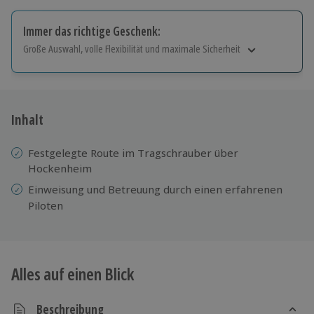
Immer das richtige Geschenk:
Große Auswahl, volle Flexibilität und maximale Sicherheit
Große Auswahl
Über 9.000 Erlebnisse.
Volle Flexibilität
Jeder Gutschein für alle Erlebnisse einlösbar.
Inhalt
Maximale Sicherheit
10 Jahre gültig & verlängerbar.
Festgelegte Route im Tragschrauber über
Hockenheim
Einweisung
und
Betreuung durch einen erfahrenen
Piloten
Alles auf einen Blick
Beschreibung