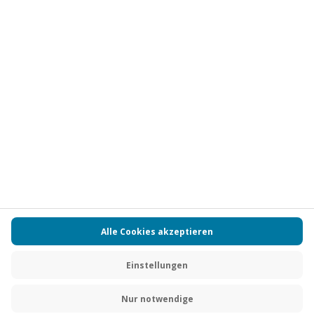
Vertrag widerrufen
FAQs
Kontakt
Zahlungsarten
Über uns
Magazin
Jobs
Partnerprogramm
Versand und Lieferung
Presse
AGB
Cookie Einstellungen
Datenschutz
Nutzungsbedingungen
Online-Marktplatz
Barrierefreiheit
Compliance
Impressum
RECHNUNG