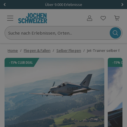
Über 9.000 Erlebnisse
Benutzerkonto
Suche nach Erlebnissen, Orten...
Home
/
Fliegen & Fallen
/
Selber Fliegen
/
Jet-Trainer selber flieg
-15% CLUB DEAL
-15% CLU