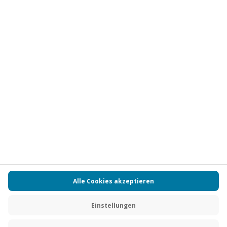
Vertrag widerrufen
FAQs
Kontakt
Zahlungsarten
Über uns
Magazin
Jobs
Partnerprogramm
Versand und Lieferung
Presse
AGB
Cookie Einstellungen
Datenschutz
Nutzungsbedingungen
Online-Marktplatz
Barrierefreiheit
Compliance
Impressum
RECHNUNG