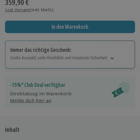
359,90 €
zzgl. Versand
(inkl. MwSt.)
In den Warenkorb
Immer das richtige Geschenk:
Große Auswahl, volle Flexibilität und maximale Sicherheit
Große Auswahl
Über 9.000 Erlebnisse.
Volle Flexibilität
-15%* Club Deal verfügbar
Jeder Gutschein für alle Erlebnisse einlösbar.
Direktabzug im Warenkorb
Maximale Sicherheit
Melde dich hier an
10 Jahre gültig & verlängerbar.
Inhalt