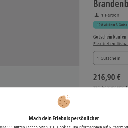
Branden
1 Person
-10% ab dem 2. Gutsc
Gutschein kaufen
Flexibel einlösba
1 Gutschein
1 Gutschein
1 Gutschein
216,90 €
zzgl. Versand
(inkl.
– Flugplatz Strausberg
den Piloten
lin (inklusive Starten und
Immer das rich