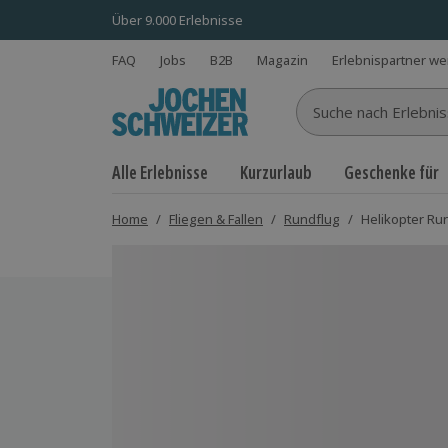
Über 9.000 Erlebnisse
FAQ
Jobs
B2B
Magazin
Erlebnispartner w
Suche nach Erlebnisse
Alle Erlebnisse
Kurzurlaub
Geschenke für
Home
/
Fliegen & Fallen
/
Rundflug
/
Helikopter Ru
Bild 1 von 4