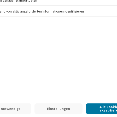
bel wird das Erlebnis verschoben
.
alter)
Fr: 9-17 Uhr
www.b2b.jochen-schweizer.de/
htigt werden, jedoch ist die Crew
atzierung an Bord verantwortlich