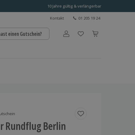
10 Jahre gültig & verlängerbar
Kontakt
01 205 19 24
hast einen Gutschein?
Benutzerkonto
utschein
r Rundflug Berlin