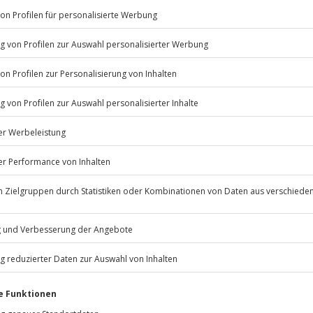
Listenansicht
© OpenStreetMaps
icht
onntags zu bestimmten Terminen
g ein extra Ticket)
Jochen Schweizer
GmbH
 nach Absprache mit dem
Mühldorfstraße 8
81671
München
 überall nach dem
eiten, außer an bundesweiten
rchgeführt (Keine spitzen
 100 ml etc.)