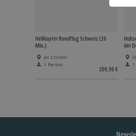
Helikopter Rundflug Schweiz (20
Hubsc
Min.)
der D
an 2 Orten
V
1 Person
1
209,90 €
Newslet