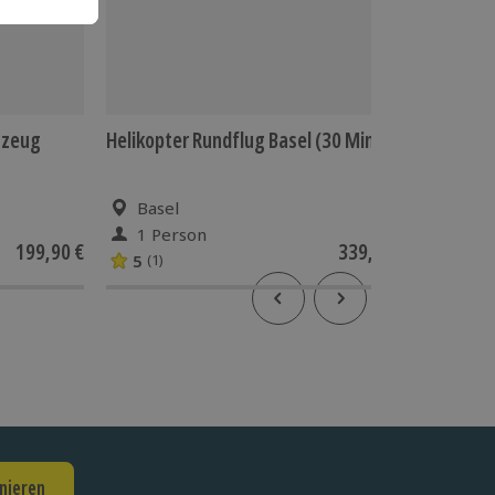
gzeug
Helikopter Rundflug Basel (30 Min.)
Romanti
Basel
Gie
1 Person
2 P
199,90 €
339,90 €
5
2
(1)
(1)
nieren