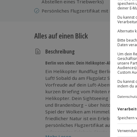
Abstellen eines Triebwerks)
Persönliches Flugzertifikat mit Passagierda
Alles auf einen Blick
Beschreibung
Berlin von oben: Dein Helikopter-Abenteuer begi
Ein Helikopter Rundflug Berlin Brandenbur
Luft! Sobald du am Flugplatz Strausberg 
Vorfreude auf dein Luft-Abenteuer. Nach
kurzen Briefing vom Piloten nimmst du P
Helikopter. Dein Sightseeing Rundflug bri
und Brandenburg – über historische Wahr
Spiel der Wolken am Himmel. Die Kombin
friedlicher Natur ist ein Erlebnis für alle
persönliches Flugzertifikat auf dich – ei
aufregendes Erlebnis. Starte durch in eine
Mehr Lesen