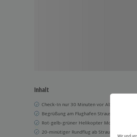
Inhalt
Check-In nur 30 Minuten vor Abflug im GAT 
Begrüßung am Flughafen Strausberg durch 
Rot-gelb-grüner Helikopter Modell EC 130
20-minütiger Rundflug ab Strausberg und Ber