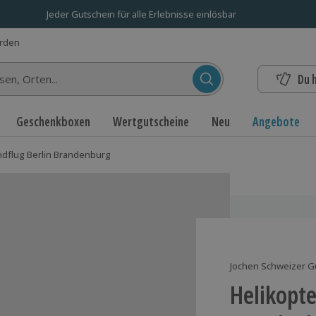
Jeder Gutschein für alle Erlebnisse einlösbar
erden
Du 
n...
Geschenkboxen
Wertgutscheine
Neu
Angebote
ndflug Berlin Brandenburg
Jochen Schweizer G
Helikopte