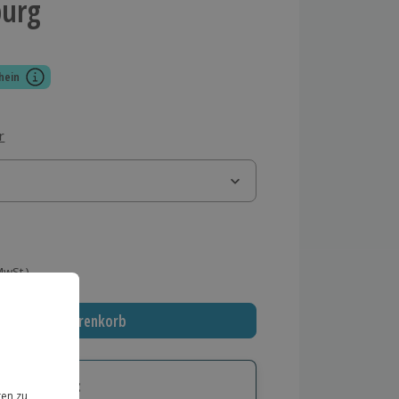
burg
hein
r
 MwSt.)
In den Warenkorb
tige Geschenk: