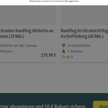
hrauber Rundflug Vilshofen an
Rundflug im Ultraleichtflu
onau (20 Min.)
Aschaffenburg (60 Min.)
ilshofen an der Donau
Großostheim
 Person
1 Person
229,90 €
5
(1)
ter abonnieren und 10 € Rabatt sichern
Abon