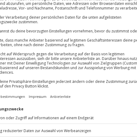
Große Auswahl, voll
ten und Unterschrift des Piloten
Große Auswa
Über 9.000 Erle
Volle Flexibil
Jeder Gutschein
Maximale Sic
10 Jahre gültig
nnt!
g ist pure Faszination aus der
ankommst, spürst du die
 dem Check-In im GAT und einem
latz im modernen EC 130
ngt dich spektakulär über Berlin
zeichen, grüne Parks und das
ation aus urbaner Dynamik und
 Sinne. Am Ende wartet ein
n bleibendes Andenken an dein
 Perspektive, die dir sonst