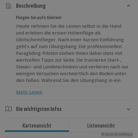
Beschreibung
Fliegen Sie aufs Gleiten!
Heute nehmen Sie die Leinen selbst in die Hand
und erleben die ersten Höhenflüge als
Gleitschirmflieger. Nach einer kurzen Einführung
geht’s auf zum Übungshang. Die professionellen
Paragliding-Piloten stehen Ihnen dabei stets mit
wertvollen Tipps zur Seite. Sie trainieren Start-,
Steuer- und Landetechniken und verlieren nach nur
wenigen Versuchen wortwörtlich den Boden unter
den Füßen. Während Sie den Übungshang in ein
paar Metern Höhe alleine hinuntergleiten,
Mehr Lesen
überkommt Sie garantiert ein unbeschreibliches
Freiheitsgefühl.
Die wichtigsten Infos
Entdecken Sie die Freude am Fliegen lernen!
Dauer
Kartenansicht
Listenansicht
Ca. 3-4 Stunden
© OpenStreetMaps