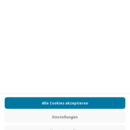
Vertrag widerrufen
FAQs
Kontakt
Zahlungsarten
Über uns
Magazin
Jobs
Partnerprogramm
Versand und Lieferung
Presse
AGB
Cookie Einstellungen
Datenschutz
Nutzungsbedingungen
Online-Marktplatz
Barrierefreiheit
Compliance
Impressum
RECHNUNG