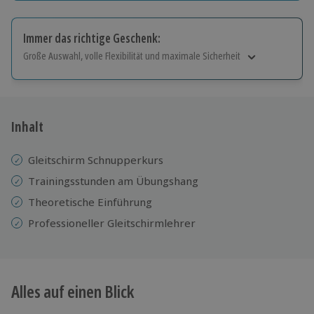
Immer das richtige Geschenk:
Große Auswahl, volle Flexibilität und maximale Sicherheit
Große Auswahl
Über 9.000 Erlebnisse.
Volle Flexibilität
Jeder Gutschein für alle Erlebnisse einlösbar.
Inhalt
Maximale Sicherheit
10 Jahre gültig & verlängerbar.
Gleitschirm Schnupperkurs
Trainingsstunden am Übungshang
Theoretische Einführung
Professioneller Gleitschirmlehrer
Alles auf einen Blick