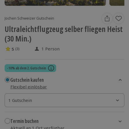
Jochen Schweizer Gutschein
Ultraleichtflugzeug selber fliegen Heist
(30 Min.)
1 Person
5
(3)
5 Sterne von 5 aus 3 Bewertungen
-10% ab dem 2. Gutschein
Gutschein kaufen
Flexibel einlösbar
1 Gutschein
1 Gutschein
1 Gutschein
Termin buchen
Aktuell an 1 Ort verfügbar