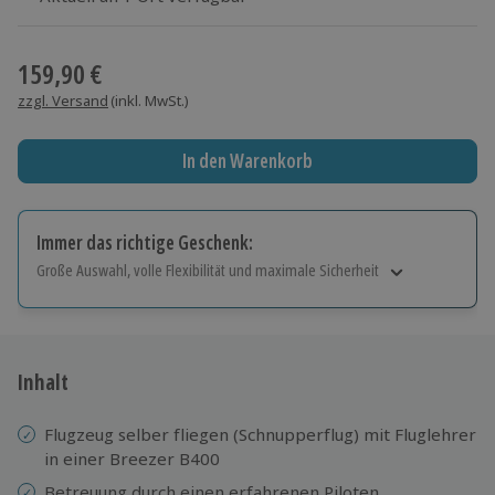
Wähle im nächsten Schritt einen Termin aus
159,90 €
zzgl. Versand
(inkl. MwSt.)
In den Warenkorb
Immer das richtige Geschenk:
Große Auswahl, volle Flexibilität und maximale Sicherheit
Große Auswahl
Über 9.000 Erlebnisse.
Volle Flexibilität
Jeder Gutschein für alle Erlebnisse einlösbar.
Inhalt
Maximale Sicherheit
10 Jahre gültig & verlängerbar.
Flugzeug selber fliegen (Schnupperflug) mit Fluglehrer
in einer Breezer B400
Betreuung durch einen erfahrenen Piloten