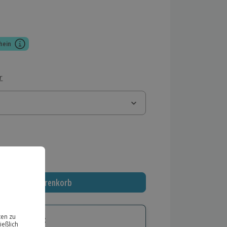
hein
r
 MwSt.)
In den Warenkorb
tige Geschenk: