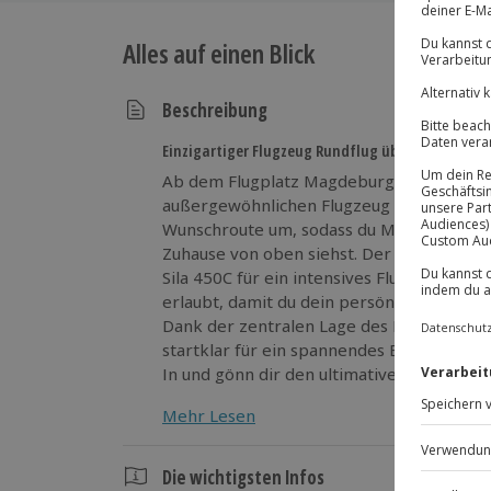
Alles auf einen Blick
Beschreibung
Einzigartiger Flugzeug Rundflug über Magdeburg
Ab dem Flugplatz Magdeburg City hebt da
außergewöhnlichen Flugzeug Rundflug ab. 
Wunschroute um, sodass du Magdeburg, d
Zuhause von oben siehst. Der Nervenkitze
Sila 450C für ein intensives Fluggefühl sor
erlaubt, damit du dein persönliches Abent
Dank der zentralen Lage des Flugplatzes b
startklar für ein spannendes Erlebnis. Se
In und gönn dir den ultimativen Flugzeug
Mehr Lesen
Die wichtigsten Infos