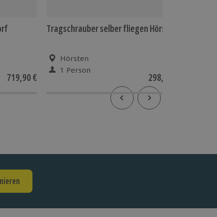
orf
Tragschrauber selber fliegen Hörsten
Tragschr
Hörsten
Heis
1 Person
1 Pe
719,90 €
298,90 €
nieren