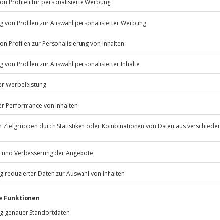
Listenansicht
© OpenStreetMaps
icht
erfügbar
 nur mit Einverständniserklärung
Jochen Schweizer
GmbH
Mühldorfstraße 8
81671
München
rfassung
eiten, außer an bundesweiten
envorfälle, keine