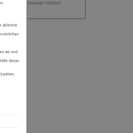
e Flexibilität und maximale Sicherheit
hl
bnisse.
ität
 für alle Erlebnisse einlösbar.
herheit
 & verlängerbar.