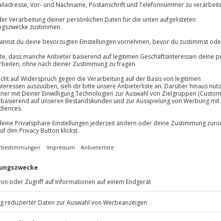
Große Auswahl, voll
Große Auswa
Über 9.000 Erle
Volle Flexibil
Jeder Gutschein
Maximale Sic
s Ultraleichtflugzeug zu einem
10 Jahre gültig
Der Pilot setzt deine
en Brocken oder sogar dein
l steigt, während die Aero East
gt. Fotografieren ist ausdrücklich
euer in Bildern festhalten kannst.
ist du schnell vor Ort und
i 10 Minuten vor Abflug am Check-
 Rundflug Magdeburg!