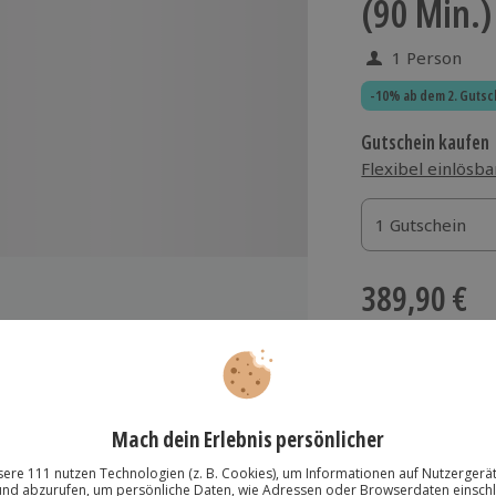
(90 Min.)
1 Person
-10% ab dem 2. Gutsc
Gutschein kaufen
Flexibel einlösba
1 Gutschein
1 Gutschein
1 Gutschein
389,90 €
zzgl. Versand
(inkl.
ichflugzeug (Aero East Sila 450C)
ty, Hexentanzplatz,
Immer das rich