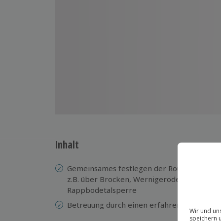
Inhalt
Gemeinsames festlegen der Route im Ultrale
z.B. über Brocken, Wernigerode, Pullman Ci
Rappbodetalsperre
Betreuung durch einen erfahrenen Piloten