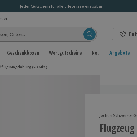
Jeder Gutschein für alle Erlebnisse einlösbar
erden
Du 
n...
Geschenkboxen
Wertgutscheine
Neu
Angebote
flug Magdeburg (90 Min.)
Jochen Schweizer G
Flugzeug