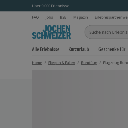
Über 9.000 Erlebnisse
FAQ
Jobs
B2B
Magazin
Erlebnispartner w
Suche nach Erlebnisse
Alle Erlebnisse
Kurzurlaub
Geschenke für
Home
/
Fliegen & Fallen
/
Rundflug
/
Flugzeug Rund
Bild 1 von 5