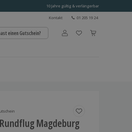
10 Jahre gültig & verlängerbar
Kontakt
01 205 19 24
hast einen Gutschein?
Benutzerkonto
utschein
 Rundflug Magdeburg