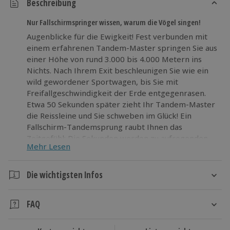
Beschreibung
Nur Fallschirmspringer wissen, warum die Vögel singen!
Augenblicke für die Ewigkeit! Fest verbunden mit
einem erfahrenen Tandem-Master springen Sie aus
einer Höhe von rund 3.000 bis 4.000 Metern ins
Nichts. Nach Ihrem Exit beschleunigen Sie wie ein
wild gewordener Sportwagen, bis Sie mit
Freifallgeschwindigkeit der Erde entgegenrasen.
Etwa 50 Sekunden später zieht Ihr Tandem-Master
die Reissleine und Sie schweben im Glück! Ein
Fallschirm-Tandemsprung raubt Ihnen das
Zeitgefühl: Die Sekunden werden zu aufregenden
Mehr Lesen
Stunden. Aber kein Problem – denn mit Ihrem
ersten freien Fall beginnt für Sie sowieso eine neue
Zeitrechung.
Die wichtigsten Infos
Dauer
Stürzen Sie sich kopfüber in Ihr neues Leben!
FAQ
Planen Sie für Ihre Anwesenheit an der "Drop Zone"
einen halben Tag ein.
Wie kann ich mir das Erlebnis „Fallschirm Tandem