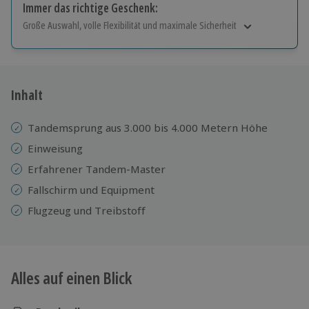
Immer das richtige Geschenk:
Große Auswahl, volle Flexibilität und maximale Sicherheit
Große Auswahl
Über 9.000 Erlebnisse.
Volle Flexibilität
Jeder Gutschein für alle Erlebnisse einlösbar.
Inhalt
Maximale Sicherheit
10 Jahre gültig & verlängerbar.
Tandemsprung aus 3.000 bis 4.000 Metern Höhe
Einweisung
Erfahrener Tandem-Master
Fallschirm und Equipment
Flugzeug und Treibstoff
Alles auf einen Blick