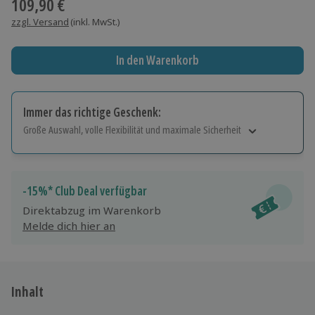
109,90 €
zzgl. Versand
(inkl. MwSt.)
In den Warenkorb
Immer das richtige Geschenk:
Große Auswahl, volle Flexibilität und maximale Sicherheit
Große Auswahl
Über 9.000 Erlebnisse.
Volle Flexibilität
-15%* Club Deal verfügbar
Jeder Gutschein für alle Erlebnisse einlösbar.
Direktabzug im Warenkorb
Maximale Sicherheit
Melde dich hier an
10 Jahre gültig & verlängerbar.
Inhalt