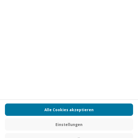
Vertrag widerrufen
FAQs
Kontakt
Zahlungsarten
Über uns
Magazin
Jobs
Partnerprogramm
Versand und Lieferung
Presse
AGB
Cookie Einstellungen
Datenschutz
Nutzungsbedingungen
Online-Marktplatz
Barrierefreiheit
Compliance
Impressum
RECHNUNG