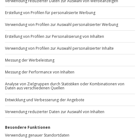
Du möchtest als Firma bestellen?
Sichere Dir attraktive Firmenkunden Vorteile.
+49 89 / 60 60 89 700
Mo-Fr: 9-17 Uhr
b2b@jochen-schweizer.de
www.b2b.jochen-schweizer.de/
Artikelnummer
:
57896
Andere Produkte entdecken