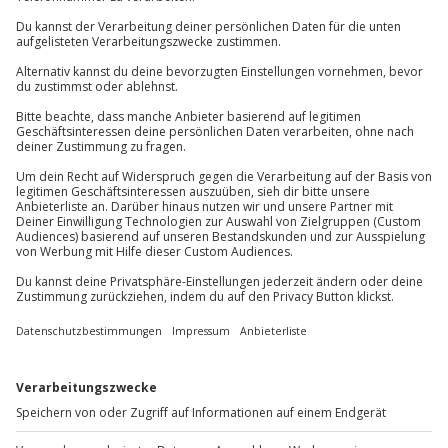
Karte in Großansicht
Teilnahmebedingungen
Mindestalter: 18 Jahre
Du hast noch Fragen?
Normale physische und psychische Verfassung
Teilnehmer
01 205 19 24
Gutschein gültig für 2 Personen
Kontakt & FAQ
Gruppengröße: 12-20 Personen
Jochen Schweizer
GmbH
Mühldorfstraße 8
81671
München
Du erreichst uns telefonisch zu folgenden Zeiten,
außer an bundesweiten Feiertagen:
Mo-Fr: 8-20 Uhr | Sa: 10-16 Uhr