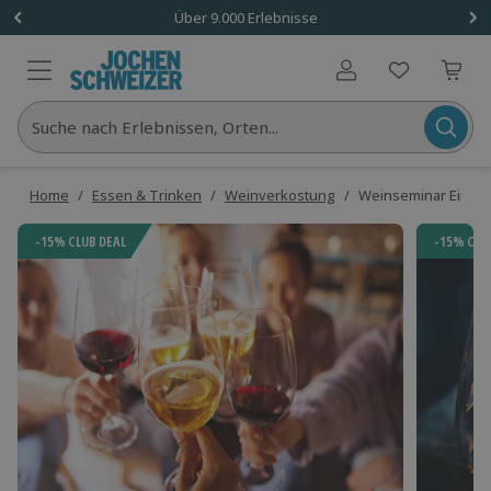
Über 9.000 Erlebnisse
Benutzerkonto
Suche nach Erlebnissen, Orten...
Home
/
Essen & Trinken
/
Weinverkostung
/
Weinseminar Einste
-15% CLUB DEAL
-15% CLU