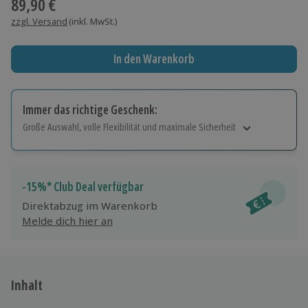
89,90 €
zzgl. Versand
(inkl. MwSt.)
In den Warenkorb
Immer das richtige Geschenk:
Große Auswahl, volle Flexibilität und maximale Sicherheit
Große Auswahl
Über 9.000 Erlebnisse.
Volle Flexibilität
-15%* Club Deal verfügbar
Jeder Gutschein für alle Erlebnisse einlösbar.
Direktabzug im Warenkorb
Maximale Sicherheit
Melde dich hier an
10 Jahre gültig & verlängerbar.
Inhalt