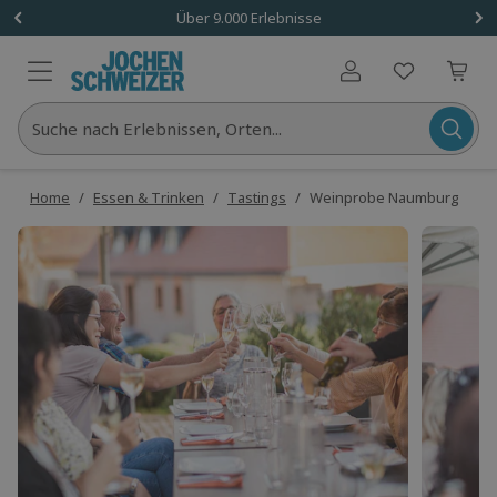
Über 9.000 Erlebnisse
Benutzerkonto
Suche nach Erlebnissen, Orten...
Home
/
Essen & Trinken
/
Tastings
/
Weinprobe Naumburg