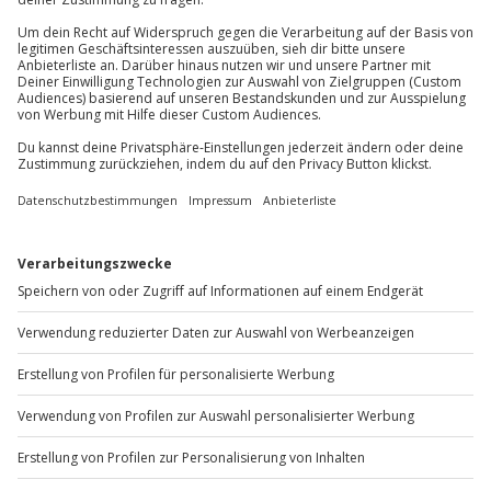
Du erreichst uns telefonisch zu folgenden Zeiten,
außer an bundesweiten Feiertagen:
Mo-Fr: 8-20 Uhr | Sa: 10-16 Uhr
Du möchtest als Firma bestellen?
Sichere Dir attraktive Firmenkunden Vorteile.
+49 89 / 60 60 89 700
Mo-Fr: 9-17 Uhr
b2b@jochen-schweizer.de
www.b2b.jochen-schweizer.de/
Artikelnummer
:
65486