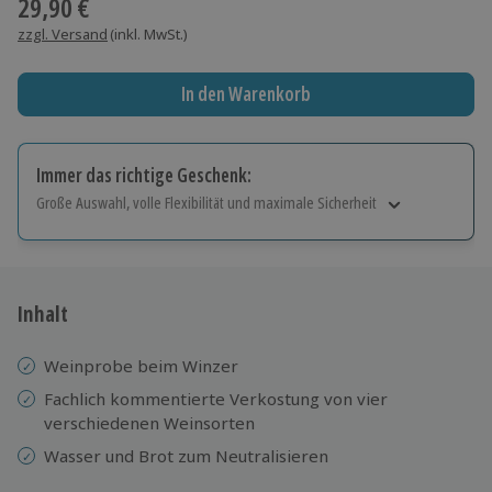
29,90 €
zzgl. Versand
(inkl. MwSt.)
In den Warenkorb
Immer das richtige Geschenk:
Große Auswahl, volle Flexibilität und maximale Sicherheit
Große Auswahl
Über 9.000 Erlebnisse.
Volle Flexibilität
Jeder Gutschein für alle Erlebnisse einlösbar.
Inhalt
Maximale Sicherheit
10 Jahre gültig & verlängerbar.
Weinprobe beim Winzer
Fachlich kommentierte Verkostung von vier
verschiedenen Weinsorten
Wasser und Brot zum Neutralisieren