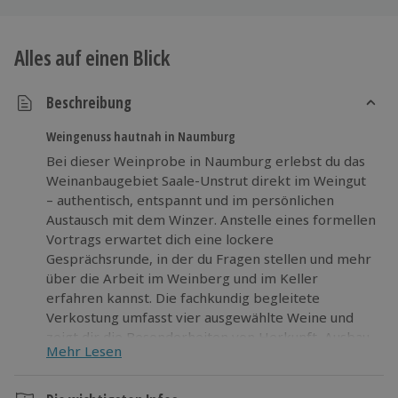
Alles auf einen Blick
Beschreibung
Weingenuss hautnah in Naumburg
Bei dieser Weinprobe in Naumburg erlebst du das
Weinanbaugebiet Saale-Unstrut direkt im Weingut
– authentisch, entspannt und im persönlichen
Austausch mit dem Winzer. Anstelle eines formellen
Vortrags erwartet dich eine lockere
Gesprächsrunde, in der du Fragen stellen und mehr
über die Arbeit im Weinberg und im Keller
erfahren kannst. Die fachkundig begleitete
Verkostung umfasst vier ausgewählte Weine und
zeigt dir die Besonderheiten von Herkunft, Ausbau
Mehr Lesen
und Charakter jeder Sorte. So schulst du deine Sinne
und entdeckst feine Unterschiede im Geschmack.
Wasser und Brot stehen bereit, damit sich die