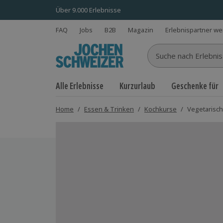
Über 9.000 Erlebnisse
FAQ
Jobs
B2B
Magazin
Erlebnispartner w
Suche nach Erlebnisse
Alle Erlebnisse
Kurzurlaub
Geschenke für
Home
/
Essen & Trinken
/
Kochkurse
/
Vegetarisc
Bild 1 von 3