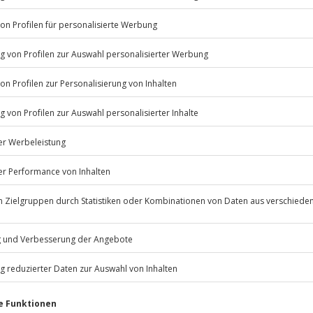
Listenansicht
erfügbar
© OpenStreetMaps
recht?
icht
nderten- bzw. rollstuhlgerecht.
heiten oder offenen Wunden
und Kaffee.
Jochen Schweizer
GmbH
Mühldorfstraße 8
d laktosefreie Gerichte sind
81671
München
eiten, außer an bundesweiten