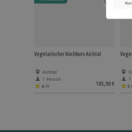
Vegetarischer Kochkurs Aichtal
Veget
Aichtal
O
1 Person
1
105,90 €
4
5
(2)