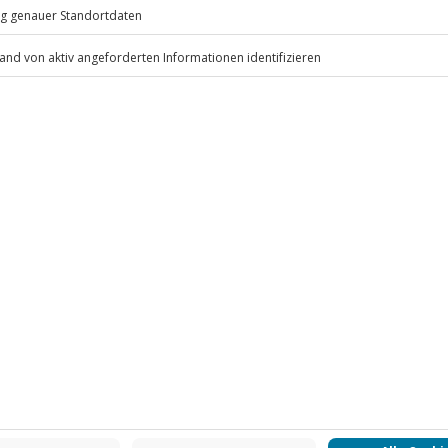
.
Fr: 9-17 Uhr
www.b2b.jochen-schweizer.de/
-15% CLUB DEAL