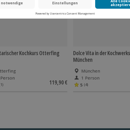
arischer Kochkurs Otterfing
Dolce Vita in der Kochwerks
München
tterfing
München
 Person
1 Person
119,90 €
5
(1)
(4)