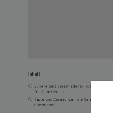
Inhalt
Zubereitung verschiedener Köstlichkeiten a
frischem Gemüse
Tipps und Anregungen wie Gemüse die Haup
übernimmt