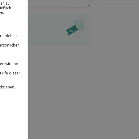
hl
bnisse.
ität
l verfügbar
 für alle Erlebnisse einlösbar.
im Warenkorb
herheit
r an
 & verlängerbar.