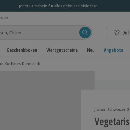
Jeder Gutschein für alle Erlebnisse einlösbar
erden
Du 
n...
Geschenkboxen
Wertgutscheine
Neu
Angebote
her Kochkurs Darmstadt
Jochen Schweizer G
Vegetari