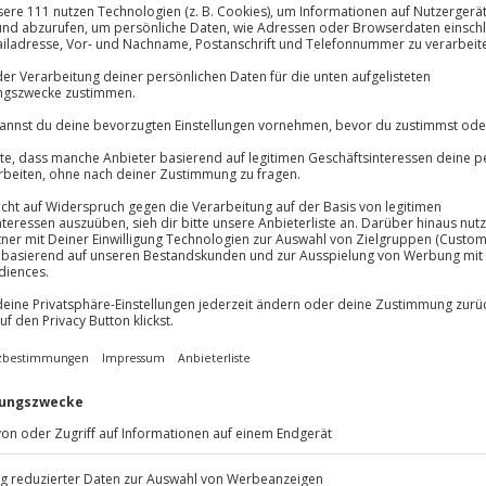
Große Auswa
Über 9.000 Erle
lösung übertragbar.
Details
Volle Flexibil
-15%* Club Dea
Jeder Gutschein
Direktabzug 
Maximale Sic
Melde dich hie
10 Jahre gültig
ente
adt dreht sich alles um köstliche
d kreative Rezepte bringen dir
 Gemüse, aromatischen Kräutern
berst du ein Geschmackserlebnis,
 bietet dir die perfekte
ische Inspiration zu sammeln. In
spannter Atmosphäre
r neuen Perspektive erleben. Ob
rfahrener Hobbykoch bist – hier
zt ausprobieren und die