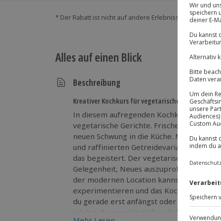
* Der Rabatt ist nicht auf andere Erlebnisse bei der Ein
Alles auf einen Blick
Beschreibung
Kreativer Kochkurs für vegetarische Genussmom
In diesem aufregenden Kochkurs in Darmst
vegetarische Gerichte. Frische Zutaten un
neuen Schwung in die Küche. Mit buntem
und raffinierten Getreidevariationen zau
das begeistert. Der vegetarische Kochkurs
Gelegenheit, Neues auszuprobieren und fr
der modernen Location kannst du in ent
experimentieren und das Kochen aus eine
du gerade erst anfängst oder schon ein e
wächst du garantiert über dich hinaus. Jet
Mehr Lesen