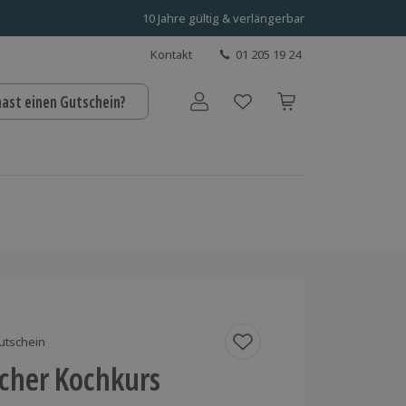
10 Jahre gültig & verlängerbar
Kontakt
01 205 19 24
hast einen Gutschein?
Benutzerkonto
utschein
scher Kochkurs