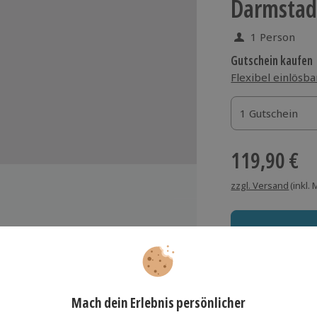
Darmstad
1 Person
Gutschein kaufen
Flexibel einlösba
1 Gutschein
1 Gutschein
1 Gutschein
119,90 €
zzgl. Versand
(inkl.
us Getreide, Tofu und viel
Immer das rich
trolle auf ihrem Teller
Große Auswahl, voll