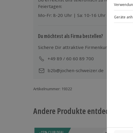
Gruppengröße: 6-12 Personen
Feiertagen:
Mo-Fr: 8-20 Uhr | Sa: 10-16 Uhr
Du möchtest als Firma bestellen?
Sichere Dir attraktive Firmenkunden Vorteile
+49 89 / 60 60 89 700
Mo-
b2b@jochen-schweizer.de
Artikelnummer
:
19322
Andere Produkte entdecken
-15% CLUB DEAL