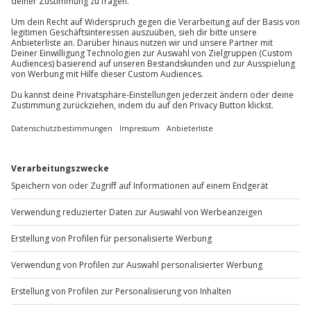
81671
München
Teilnehmer
Du erreichst uns telefonisch zu folgenden Zeiten,
Gutschein gültig für 1 Person
außer an bundesweiten Feiertagen:
Gruppengröße: 12-14 Personen
Mo-Fr: 8-20 Uhr | Sa: 10-16 Uhr
Du möchtest als Firma bestellen?
Sichere Dir attraktive Firmenkunden Vorteile.
+49 89 / 60 60 89 700
Mo-Fr: 9-17 Uhr
b2b@jochen-schweizer.de
www.b2b.jochen-schweizer.de/
Artikelnummer
:
48037