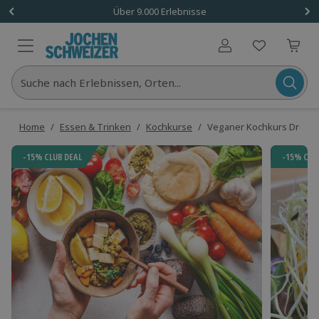
Über 9.000 Erlebnisse
Benutzerkonto
Suche nach Erlebnissen, Orten...
Home
/
Essen & Trinken
/
Kochkurse
/
Veganer Kochkurs Dresd
-15% CLUB DEAL
-15% CLU