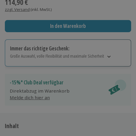
114,90 €
zzgl. Versand
(inkl. MwSt.)
In den Warenkorb
Immer das richtige Geschenk:
Große Auswahl, volle Flexibilität und maximale Sicherheit
Große Auswahl
Über 9.000 Erlebnisse.
Volle Flexibilität
-15%* Club Deal verfügbar
Jeder Gutschein für alle Erlebnisse einlösbar.
Direktabzug im Warenkorb
Maximale Sicherheit
Melde dich hier an
10 Jahre gültig & verlängerbar.
Inhalt