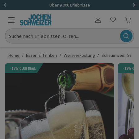
Über 9.000 Erlebnisse
Benutzerkonto
Suche nach Erlebnissen, Orten...
Home
/
Essen & Trinken
/
Weinverkostung
/
Schaumwein, Sekt, 
-15% CLUB DEAL
-15% CLU