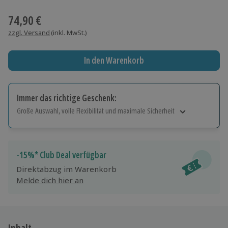
Wähle im nächsten Schritt einen Termin aus
74,90 €
zzgl. Versand
(inkl. MwSt.)
In den Warenkorb
Immer das richtige Geschenk:
Große Auswahl, volle Flexibilität und maximale Sicherheit
Große Auswahl
Über 9.000 Erlebnisse.
Volle Flexibilität
-15%* Club Deal verfügbar
Jeder Gutschein für alle Erlebnisse einlösbar.
Direktabzug im Warenkorb
Maximale Sicherheit
Melde dich hier an
10 Jahre gültig & verlängerbar.
Inhalt