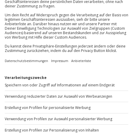
Mühldorfstraße 8
81671
München
Du erreichst uns telefonisch zu folgenden Zeiten,
außer an bundesweiten Feiertagen:
Mo-Fr: 8-20 Uhr | Sa: 10-16 Uhr
Du möchtest als Firma bestellen?
Sichere Dir attraktive Firmenkunden Vorteile.
+49 89 / 60 60 89 700
Mo-Fr: 9-17 Uhr
b2b@jochen-schweizer.de
www.b2b.jochen-schweizer.de/