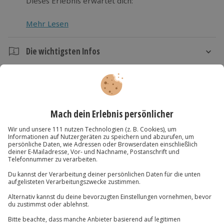
Dieses Erlebnis erwartet dich:
Mehr Lesen
Die wichtigsten Infos
Dauer
Kartenansicht
Listenansicht
Ca. 3 Stunden
© OpenStreetMaps
Karte in Großansicht
Verfügbarkeit / Termine
Ganzjährig zu bestimmten Terminen verfügbar
Du hast noch Fragen?
Teilnahmebedingungen
Mindestalter: 18 Jahre
01 205 19 24
Teilnehmer
Kontakt & FAQ
Gutschein gültig für 1 Person
Gruppengröße: 8-14 Personen
Jochen Schweizer
GmbH