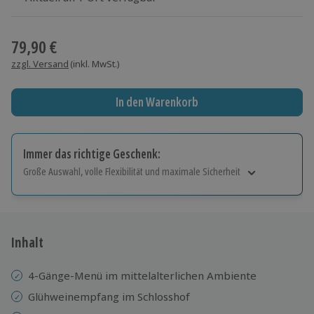
Wähle im nächsten Schritt einen Termin aus
79,90 €
zzgl. Versand
(inkl. MwSt.)
In den Warenkorb
Immer das richtige Geschenk:
Große Auswahl, volle Flexibilität und maximale Sicherheit
Große Auswahl
Über 9.000 Erlebnisse.
Volle Flexibilität
Jeder Gutschein für alle Erlebnisse einlösbar.
Inhalt
Maximale Sicherheit
10 Jahre gültig & verlängerbar.
4-Gänge-Menü im mittelalterlichen Ambiente
Glühweinempfang im Schlosshof