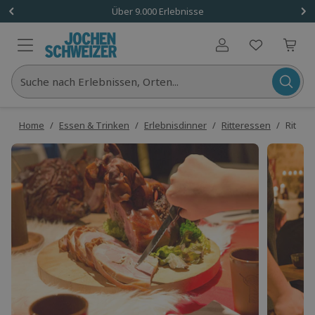
Über 9.000 Erlebnisse
Benutzerkonto
Suche nach Erlebnissen, Orten...
Home
/
Essen & Trinken
/
Erlebnisdinner
/
Ritteressen
/
Ritter