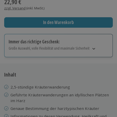
22,90 €
zzgl. Versand
(inkl. MwSt.)
In den Warenkorb
Immer das richtige Geschenk:
Große Auswahl, volle Flexibilität und maximale Sicherheit
Große Auswahl
Über 9.000 Erlebnisse.
Volle Flexibilität
Jeder Gutschein für alle Erlebnisse einlösbar.
Inhalt
Maximale Sicherheit
10 Jahre gültig & verlängerbar.
2,5-stündige Kräuterwanderung
Geführte Kräuterwanderungen an idyllischen Plätzen
im Harz
Genaue Bestimmung der harztypischen Kräuter
Informationen zu deren Verwendung, Heilkraft und