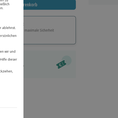
In den Warenkorb
tige Geschenk:
e Flexibilität und maximale Sicherheit
hl
bnisse.
ität
l verfügbar
 für alle Erlebnisse einlösbar.
im Warenkorb
herheit
r an
 & verlängerbar.