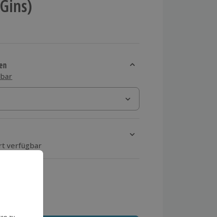
Gins)
en
sbar
rt verfügbar
ten Schritt einen Termin aus
 MwSt.)