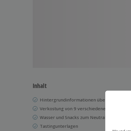
Inhalt
Hintergrundinformationen über Gin und se
Verkostung von 9 verschiedenen Premium G
Wasser und Snacks zum Neutralisieren
Tastingunterlagen