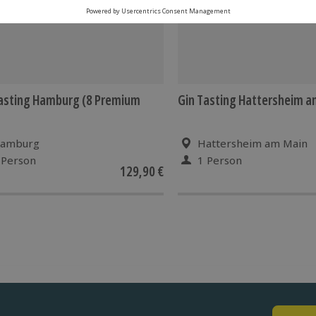
asting Hamburg (8 Premium
Gin Tasting Hattersheim a
amburg
Hattersheim am Main
 Person
1 Person
129,90 €