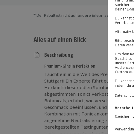
* Der Rabatt ist nicht auf andere Erlebnisse bei der Ein
Alles auf einen Blick
Beschreibung
Premium-Gins in Perfektion
Taucht ein in die Welt des Premium-Gins 
Stuttgart! Ein Experte führt euch durch d
Herkunft dieser edlen Spirituose, während
abgestimmten Tonics verkostet. Ihr entd
Botanicals, erfahrt, wie verschiedene De
Geschmack beeinflussen, und lernt, worau
Kombination mit Tonic ankommt. Wasser u
angenehme Neutralisierung zwischen den 
bereitgestellten Tastingunterlagen haltet
findet euren persönlichen Favoriten. Ein 