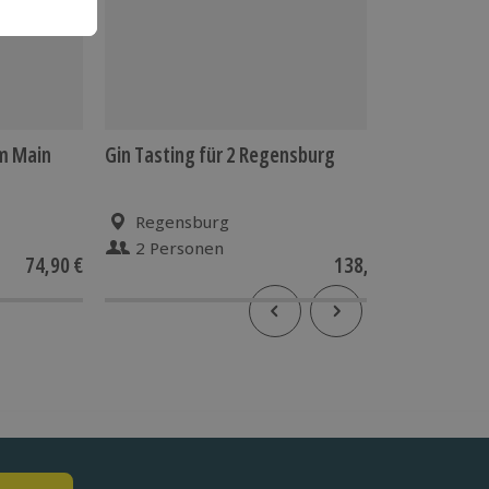
m Main
Gin Tasting für 2 Regensburg
Gin sel
Mönchh
Regensburg
Mön
2 Personen
1 Pe
74,90 €
138,90 €
5
(2)