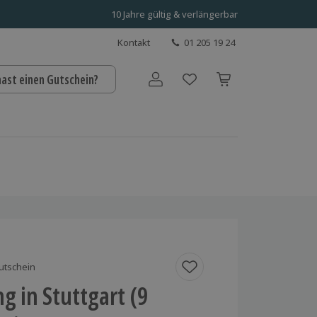
10 Jahre gültig & verlängerbar
Kontakt
01 205 19 24
hast einen Gutschein?
Benutzerkonto
utschein
ng in Stuttgart (9