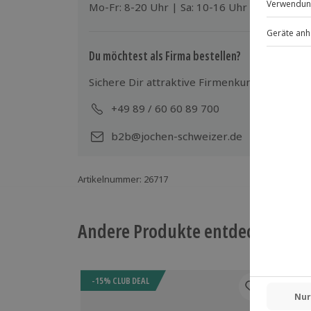
Mo-Fr: 8-20 Uhr | Sa: 10-16 Uhr
Du möchtest als Firma bestellen?
Sichere Dir attraktive Firmenkunden Vorteile
+49 89 / 60 60 89 700
Mo-
b2b@jochen-schweizer.de
Artikelnummer
:
26717
Andere Produkte entdecken
-15% CLUB DEAL
-15%