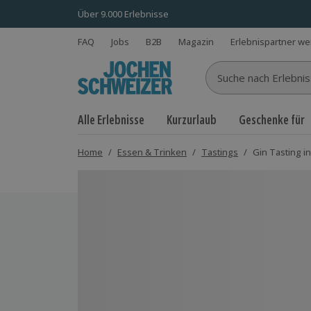
Über 9.000 Erlebnisse
FAQ
Jobs
B2B
Magazin
Erlebnispartner w
Suche nach Erlebnisse
Alle Erlebnisse
Kurzurlaub
Geschenke für
Home
/
Essen & Trinken
/
Tastings
/
Gin Tasting in
Bild 1 von 5