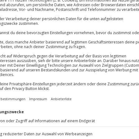
lösung übertragbar.
Details
Immer das rich
Große Auswahl, voll
Große Auswa
Über 9.000 Erle
Volle Flexibil
-15%* Club Dea
Jeder Gutschein
Direktabzug 
beim High End Gin Tasting in
Maximale Sic
Melde dich hie
ie spannende Geschichte und
10 Jahre gültig
 ihr 9 exklusive Gins mit perfekt
eckt die feinen Nuancen von
stillationsmethoden den
f es bei der perfekten
nd Snacks sorgen für eine
Tastings. Mit den
 ihr eure Eindrücke fest und
Muss für alle Gin-Liebhaber und