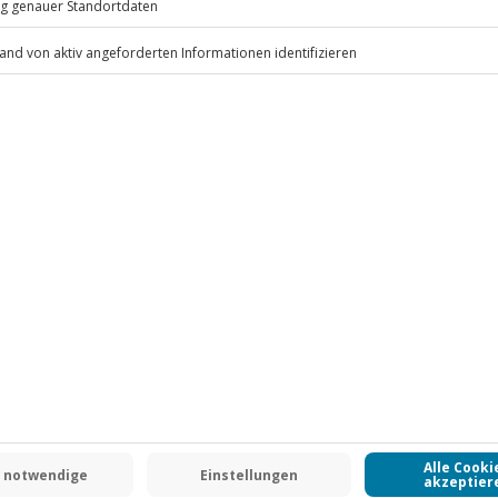
.
Fr: 9-17 Uhr
www.b2b.jochen-schweizer.de/
 CLUB DEAL
-15% CLUB DEAL