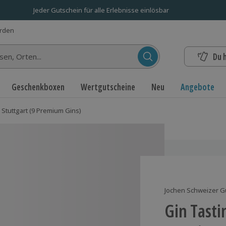
Jeder Gutschein für alle Erlebnisse einlösbar
erden
Du 
n...
Geschenkboxen
Wertgutscheine
Neu
Angebote
 Stuttgart (9 Premium Gins)
Jochen Schweizer G
Gin Tasti