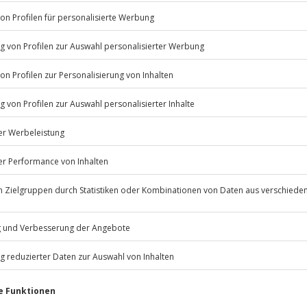
Listenansicht
© OpenStreetMaps
icht
erfügbar
Jochen Schweizer
GmbH
Mühldorfstraße 8
81671
München
eiten, außer an bundesweiten