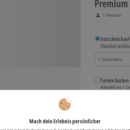
Premium 
1 Person
Gutschein kauf
Flexibel einlö
1 Gutschein
1 Gutschein
1 Gutschein
Termin buchen
Aktuell an 1 O
Wähle im nächs
ine Herkunft
129,90 €
ins mit dazu passenden Tonics
zzgl. Versand
(inkl.