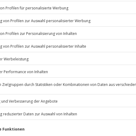
Listenansicht
erminen verfügbar.
© OpenStreetMaps
icht
 nach Absprache mit dem
Jochen Schweizer
GmbH
Mühldorfstraße 8
81671
München
eiten, außer an bundesweiten