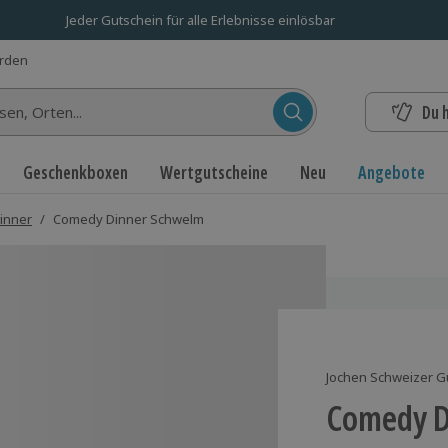
Jeder Gutschein für alle Erlebnisse einlösbar
erden
Du 
n...
Geschenkboxen
Wertgutscheine
Neu
Angebote
inner
/
Comedy Dinner Schwelm
Jochen Schweizer G
Comedy D