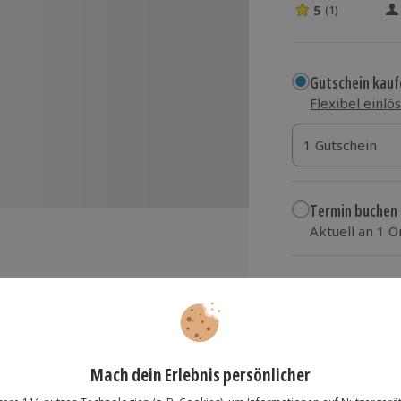
5
(1)
5 Sterne von 5 
Gutschein kauf
Flexibel einlö
1 Gutschein
1 Gutschein
1 Gutschein
Termin buchen
Aktuell an 1 O
Wähle im nächs
99,90 €
zzgl. Versand
(inkl.
lösung übertragbar.
Details