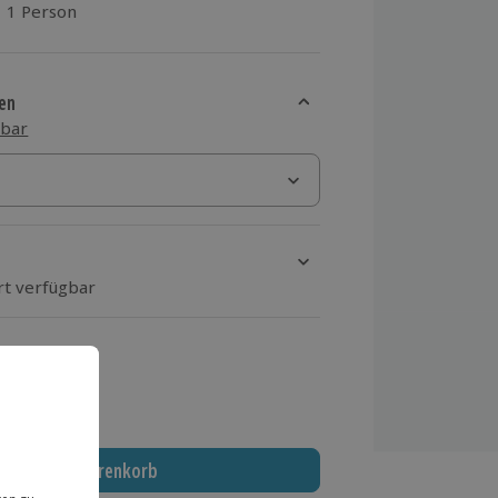
1 Person
aus 1 Bewertungen
en
sbar
rt verfügbar
ten Schritt einen Termin aus
 MwSt.)
In den Warenkorb