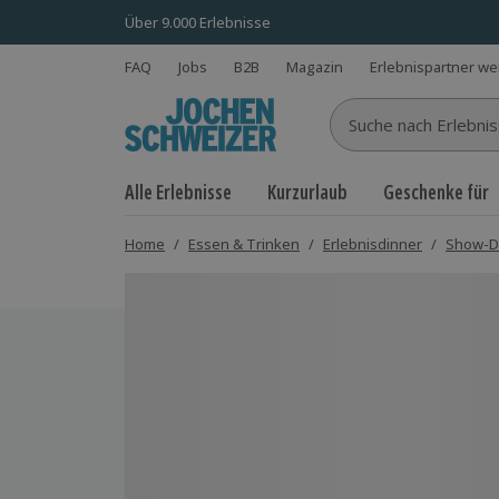
Über 9.000 Erlebnisse
FAQ
Jobs
B2B
Magazin
Erlebnispartner w
Suche nach Erlebnisse
Alle Erlebnisse
Kurzurlaub
Geschenke für
Home
/
Essen & Trinken
/
Erlebnisdinner
/
Show-D
Bild 1 von 5