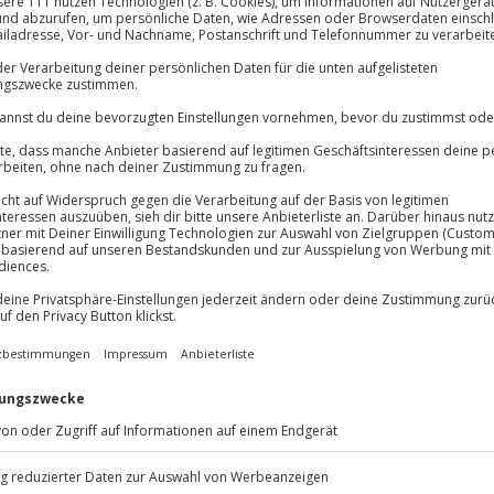
Immer das rich
Große Auswahl, voll
Große Auswa
Über 9.000 Erle
Volle Flexibil
-15%* Club Dea
Jeder Gutschein
r Witze und feinster Küche? Beim
Direktabzug 
Maximale Sic
n Abend lang in vollen Zügen
Melde dich hie
10 Jahre gültig
chnupfen
des Komikers Peter
lle
. Erlebe eine Mischung aus
 umgeben von einem leckeren 3-
n und verwöhne deinen
 Unterhaltung
beim Comedy