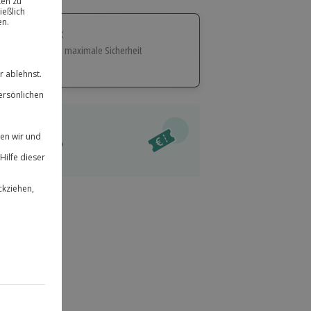
tige Geschenk:
e Flexibilität und maximale Sicherheit
hl
bnisse.
ität
l verfügbar
 für alle Erlebnisse einlösbar.
im Warenkorb
herheit
r an
 & verlängerbar.