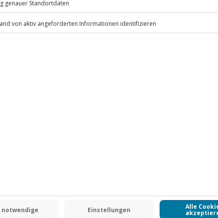
an) auf Anfrage möglich
hend
.
Fr: 9-17 Uhr
www.b2b.jochen-schweizer.de/
 CLUB DEAL
-15% CLUB DEAL