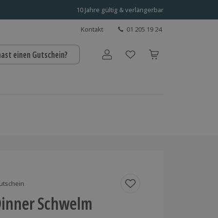
10 Jahre gültig & verlängerbar
Kontakt
01 205 19 24
hast einen Gutschein?
Benutzerkonto
utschein
inner Schwelm