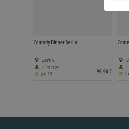
Comedy Dinner Berlin
Come
Berlin
M
1 Person
1
99,90 €
2.8
1
(4)