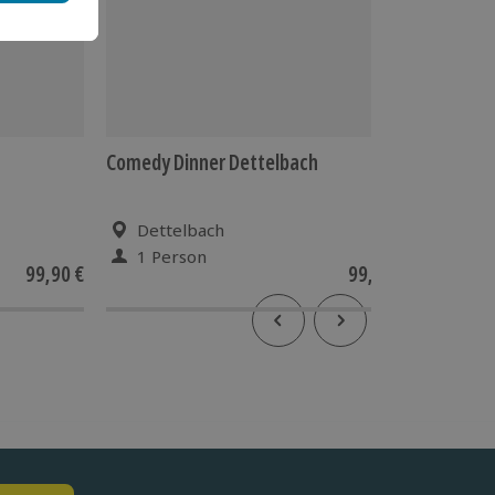
Comedy Dinner Dettelbach
Comedy 
Dettelbach
Dur
1 Person
1 Pe
99,90 €
99,90 €
5
(1)