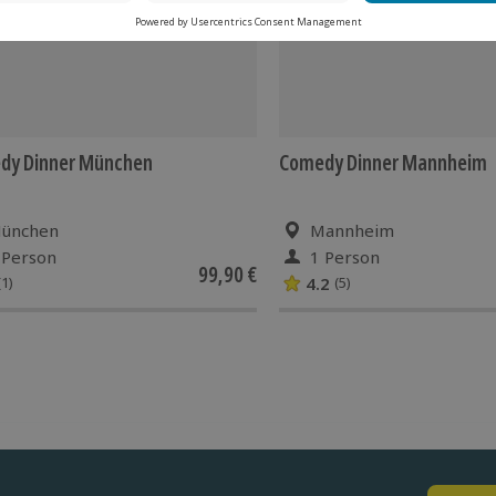
dy Dinner München
Comedy Dinner Mannheim
ünchen
Mannheim
 Person
1 Person
99,90 €
4.2
(1)
(5)