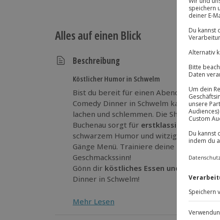
Alles auf einen Blick
Beschreibung
Köstlicher Humor in Schwelm
Bist du bereit für einen Abend voll beste
Comedy Dinner in Schwelm kannst du eine
lachen und schlemmen. Die Show
Männers
Buchenau sorgt für
erstklassige Lachanfä
schwarzem Humor und witzigen Pointen,
Gänge Menü. Trainiere deine Lachmuskel
Geschmackssinn!
Gönn dir
köstliches Essen und exquisite
Dinner in Schwelm!
Mehr Lesen