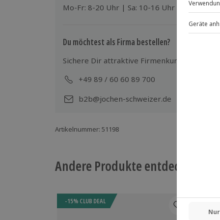
Mo-Fr: 8-20 Uhr | Sa: 10-16 Uhr
Spezifische Gerichte (vegetarisch, veg
Getränke exklusive
Kleiderordnung: dem Anlass entsprec
Du möchtest als Firma bestellen?
Sichere Dir attraktive Firmenkunden Vorteile
+49 89 / 60 60 89 700
Mo-
b2b@jochen-schweizer.de
Artikelnummer
:
51198
Andere Produkte entdecken
-15% CLUB DEAL
-15%