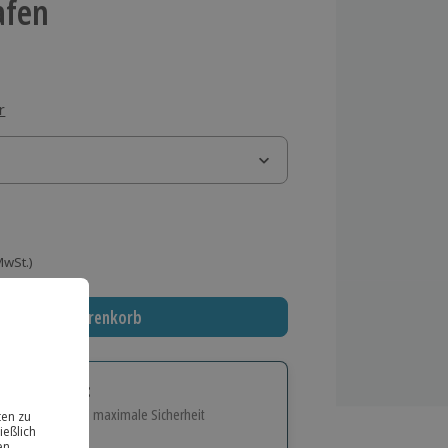
afen
r
 MwSt.)
In den Warenkorb
tige Geschenk:
e Flexibilität und maximale Sicherheit