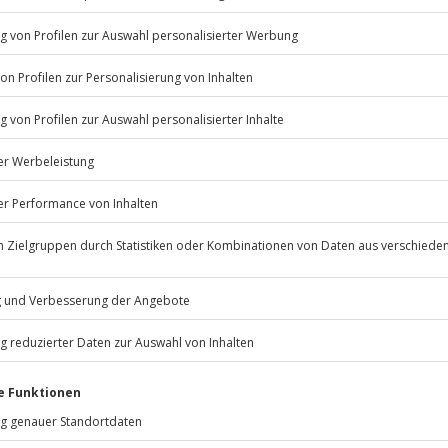
© OpenStreetMaps
icht
n Terminen verfügbar
 nach Absprache mit dem
Jochen Schweizer
GmbH
Mühldorfstraße 8
81671
München
eiten, außer an bundesweiten
.