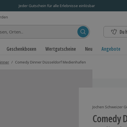
Jeder Gutschein für alle Erlebnisse einlösbar
erden
Du 
n...
Geschenkboxen
Wertgutscheine
Neu
Angebote
inner
/
Comedy Dinner Düsseldorf Medienhafen
Jochen Schweizer G
Comedy D