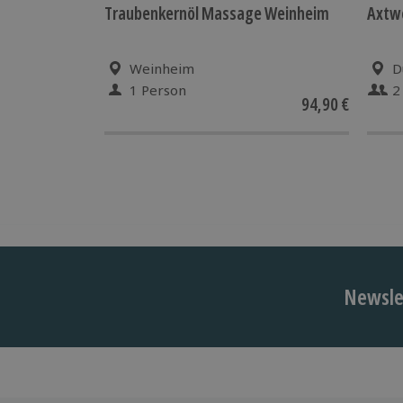
Traubenkernöl Massage Weinheim
Axtwe
Weinheim
D
1 Person
2
94,90 €
Newslet