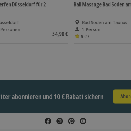
rfen Düsseldorf für 2
Bali Massage Bad Soden a
üsseldorf
Bad Soden am Taunus
 Personen
1 Person
54,90 €
5
(1)
ter abonnieren und 10 € Rabatt sichern
Abon