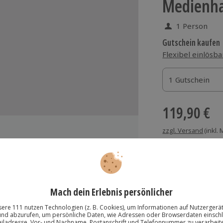
Medienh
1 Person
Gutschein kaufen
Flexibel einlösba
1 Gutschein
1 Gutschein
1 Gutschein
119,90 €
zzgl. Versand
(inkl.
Immer das rich
Große Auswahl, voll