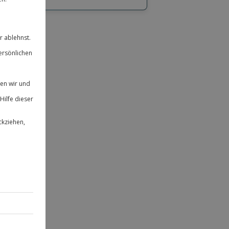
hl
bnisse.
ität
 für alle Erlebnisse einlösbar.
herheit
 & verlängerbar.