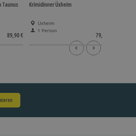
m Taunus
Krimidinner Üxheim
Fotokurs
Düsseld
Üxheim
Düss
1 Person
1 Pe
89,90 €
79,90 €
nieren