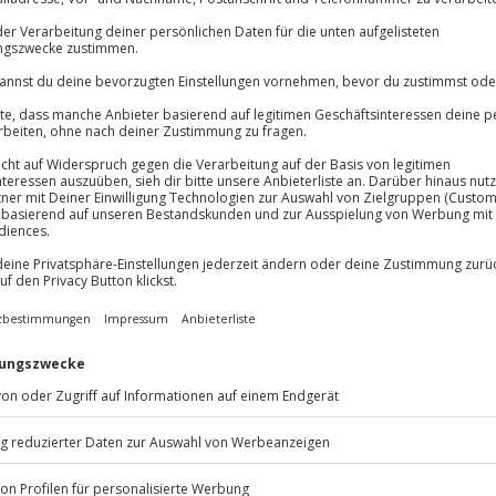
Große Auswa
Über 9.000 Erle
Volle Flexibil
Jeder Gutschein
tie!
Maximale Sic
rtet dich beim Comedy Dinner
10 Jahre gültig
er Kulisse verschmelzen
Show, die dich mitreißt und
inem erstklassigen 3-Gänge-
sche Komiker scharfes Kabarett,
e direkt aus dem Leben gegriffen
 überraschenden Wendungen und
tige Mischung für alle, die Lust
ben. Lass dich von diesem
en und sichere dir einen
Listenansicht