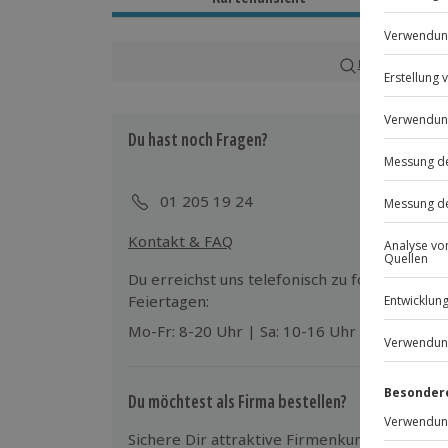
Ca. 3 Stunden
Verfügbarkeit / Termine
Karte in Großans
Von September bis Juni zu bestimmte
Du hast noch Fragen?
Teilnahmebedingungen
Mindestalter: 16 Jahre
Teilnahme für Personen mit Handicap
01 205 19 24
Veranstalter möglich
Kontakt & FAQ
Teilnehmer
Du erreichst uns telefonisch zu folgenden Z
Gutschein gültig für 1 Person
Feiertagen:
Gruppengröße: 4-20 Personen
Mo-Fr: 8-20 Uhr | Sa: 10-16 Uhr
Du möchtest als Firma bestellen?
Sichere Dir attraktive Firmenkunden Vorteile