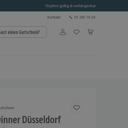
10 Jahre gültig & verlängerbar
Kontakt
01 205 19 24
hast einen Gutschein?
Benutzerkonto
utschein
inner Düsseldorf