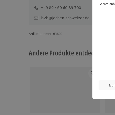
+49 89 / 60 60 89 700
Mo-
b2b@jochen-schweizer.de
Artikelnummer
:
63620
Andere Produkte entdecken
-15%