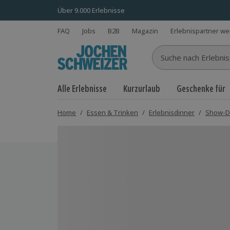
Über 9.000 Erlebnisse
FAQ
Jobs
B2B
Magazin
Erlebnispartner w
Suche nach Erlebnisse
Alle Erlebnisse
Kurzurlaub
Geschenke für
Home
/
Essen & Trinken
/
Erlebnisdinner
/
Show-D
Bild 1 von 5