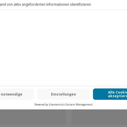
Fr: 9-17 Uhr
www.b2b.jochen-schweizer.de/
 CLUB DEAL