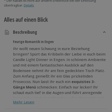
* Der Rabatt ist nicht auf andere Erlebnisse bei der Einlösung
übertragbar.
Details
Alles auf einen Blick
Beschreibung
Feurige Romantik in Engen
Ihr wollt neuen Schwung in eure Beziehung
bringen? Spürt das Kribbeln der Liebe in euch beim
Candle Light Dinner in Engen. In schönem Ambiente
und mit einem fantastischen Ausblick auf den
Bodensee nehmt ihr am fein gedeckten Tisch Platz.
Zum Anfang genießt ihr ein Glas prickelnden
Proseccos. Nun lasst ihr euch ein
exquisites 3-
Gänge Menü
schmecken. Einfach nur lecker! Ihr
schaut euch tief in die Augen und führt anregende
Gespräche. Verbringt Stunden voller Romantik und
Mehr Lesen
entflammt das Feuer der Liebe in euch!
Gönnt euch dieses
romantische Candle Light