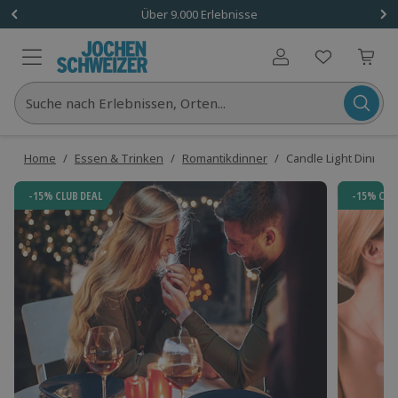
Über 9.000 Erlebnisse
Benutzerkonto
Suche nach Erlebnissen, Orten...
Home
/
Essen & Trinken
/
Romantikdinner
/
Candle Light Dinner
-15% CLUB DEAL
-15% CLU