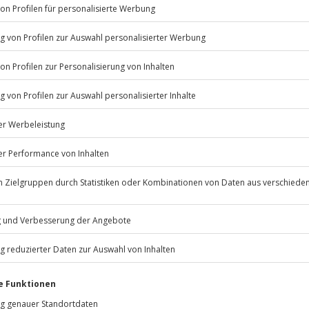
Listenansicht
 bestimmten Terminen verfügbar
© OpenStreetMaps
icht
rfassung
Jochen Schweizer
GmbH
Mühldorfstraße 8
81671
München
eiten, außer an bundesweiten
enfrei, vegetarisch, vegan) auf
hend