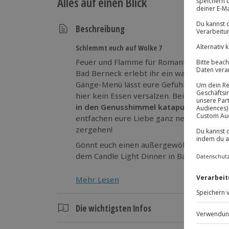
Alles auf einen Blick
Beschreibung
Schlemmt euch auf Wolke 7
Feuer und Flamme für Romantik und Kulina
Bad Berneck erlebt ihr ein wahres Geschm
Gänge-Menü lässt eure Gefühle lodern. Tro
hier kein Essen versalzen. Bei Kerzensch
in den Genusshimmel katapultiert
. Tiefe
entfachen eure Liebe ganz neu. Lasst euch
zergehen!
Gönnt euch einen außergewöhnlichen Ab
dem Candle Light Dinner in Bad Berneck!
Mehr Lesen
Die wichtigsten Infos
Dauer