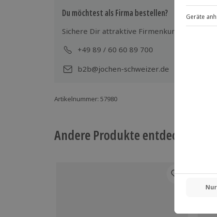
Du möchtest als Firma bestellen?
Sichere Dir attraktive Firmenkunden Vorteile
+49 89 / 60 60 89 700
Mo-
b2b@jochen-schweizer.de
Artikelnummer
:
57980
Andere Produkte entdecken