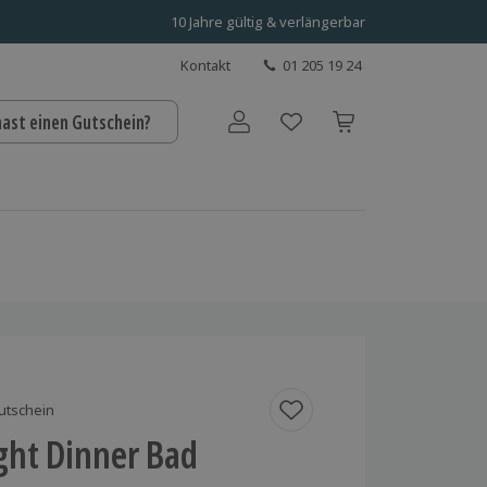
10 Jahre gültig & verlängerbar
Kontakt
01 205 19 24
hast einen Gutschein?
Benutzerkonto
utschein
ght Dinner Bad