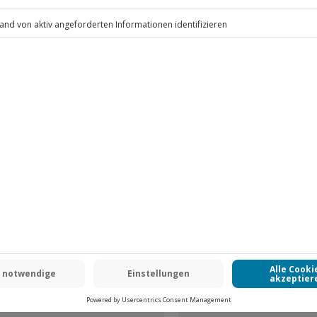
.
Fr: 9-17 Uhr
www.b2b.jochen-schweizer.de/
-15% CLUB DEAL