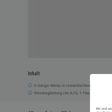
Inhalt
5-Gänge-Menü in romantischen Ambiente m
Weinbegleitung (4x 0,1l), 1 Flasche Wasser 