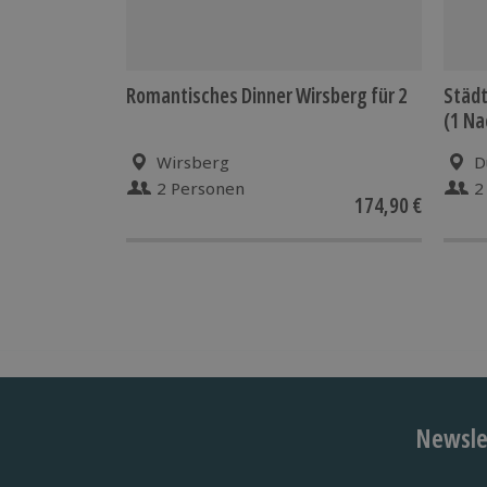
Romantisches Dinner Wirsberg für 2
Städt
(1 Na
Wirsberg
D
2 Personen
2
174,90 €
Newslet