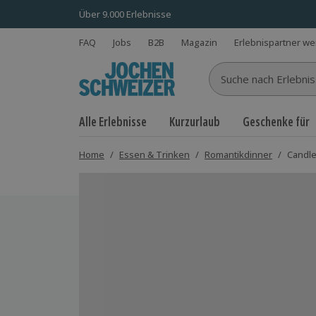
Über 9.000 Erlebnisse
FAQ
Jobs
B2B
Magazin
Erlebnispartner w
Suche nach Erlebnisse
Alle Erlebnisse
Kurzurlaub
Geschenke für
Home
/
Essen & Trinken
/
Romantikdinner
/
Candle
Bild 1 von 3