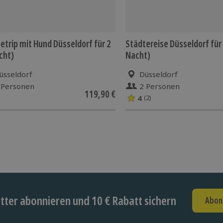
etrip mit Hund Düsseldorf für 2
Städtereise Düsseldorf für 
cht)
Nacht)
üsseldorf
Düsseldorf
 Personen
2 Personen
119,90 €
4
(2)
ter abonnieren und 10 € Rabatt sichern
Abon