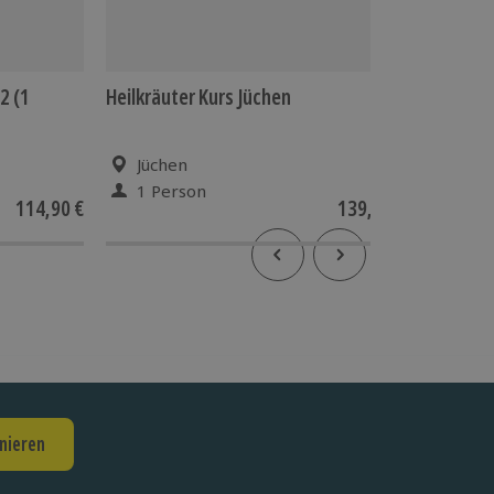
2 (1
Heilkräuter Kurs Jüchen
Candle L
Jüchen
Düss
1 Person
2 P
114,90 €
139,90 €
3.6
(8
nieren