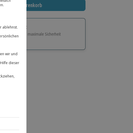
In den Warenkorb
tige Geschenk:
e Flexibilität und maximale Sicherheit
hl
bnisse.
ität
 für alle Erlebnisse einlösbar.
herheit
 & verlängerbar.