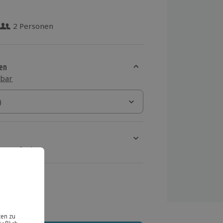
2 Personen
 aus 14 Bewertungen
en
sbar
)
)
rt verfügbar
ten Schritt einen Termin aus
 MwSt.)