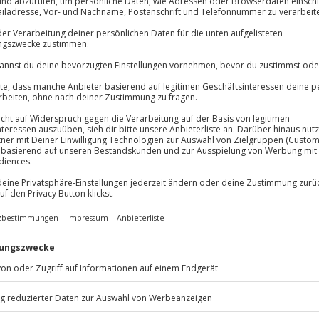
Immer das rich
Große Auswahl, voll
rik? Beim Candlelight Dinner in
ackserlebnis! Das fantastische 5-
Große Auswa
tz der Liebe in der Luft wird
Über 9.000 Erle
ein und edlem Tropfen werdet ihr
Volle Flexibil
 Blicke bei romantischem Flair
Jeder Gutschein
 die Leidenschaft auf der Zunge
Maximale Sic
10 Jahre gültig
end und
romantische Auszeit
mit