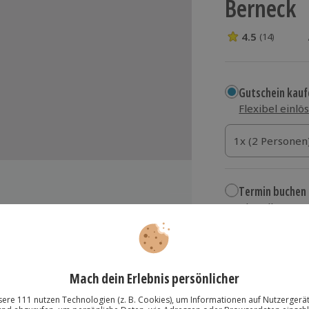
Berneck
4.5
(14)
4.5 Sterne von 5
Gutschein kauf
Flexibel einlö
1x (2 Personen)
1x (2 Personen
1x (2 Personen
Termin buchen
Aktuell an 1 O
Wähle im nächs
it Kerzen und Blumen
154,90 €
(weitere Getränke exklusive)
zzgl. Versand
(inkl.