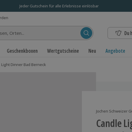
Jeder Gutschein für alle Erlebnisse einlösbar
erden
Du 
n...
Geschenkboxen
Wertgutscheine
Neu
Angebote
 Light Dinner Bad Berneck
Jochen Schweizer G
Candle Li