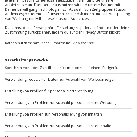
Mo-Fr: 8-20 Uhr | Sa: 10-16 Uhr
Du möchtest als Firma bestellen?
Sichere Dir attraktive Firmenkunden Vorteile.
+49 89 / 60 60 89 700
Mo-Fr: 9-17 Uhr
b2b@jochen-schweizer.de
www.b2b.jochen-schweizer.de/
Artikelnummer
:
66728
Andere Produkte entdecken