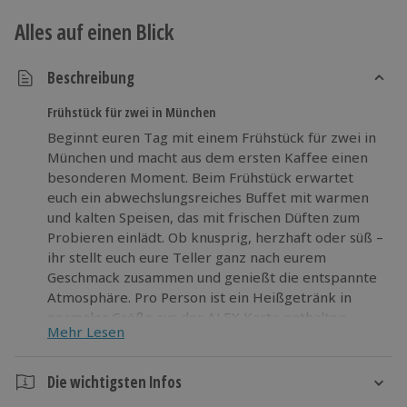
Alles auf einen Blick
Beschreibung
Frühstück für zwei in München
Beginnt euren Tag mit einem Frühstück für zwei in
München und macht aus dem ersten Kaffee einen
besonderen Moment. Beim Frühstück erwartet
euch ein abwechslungsreiches Buffet mit warmen
und kalten Speisen, das mit frischen Düften zum
Probieren einlädt. Ob knusprig, herzhaft oder süß –
ihr stellt euch eure Teller ganz nach eurem
Geschmack zusammen und genießt die entspannte
Atmosphäre. Pro Person ist ein Heißgetränk in
normaler Größe aus der ALEX Karte enthalten,
Mehr Lesen
sodass ihr euren Favoriten passend zum Buffet
auswählen könnt. Wenn ihr Lust auf eine kleine
Auszeit habt, ist das Frühstück in München eine
Die wichtigsten Infos
passende Gelegenheit dafür.