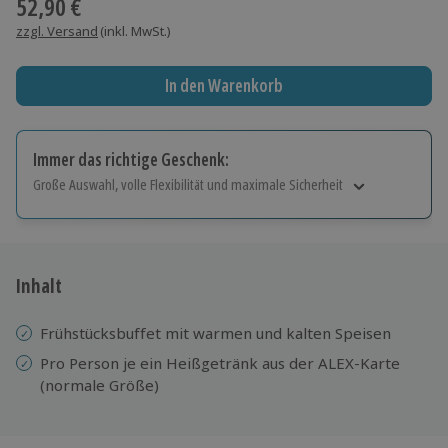
52,90 €
zzgl. Versand
(inkl. MwSt.)
In den Warenkorb
Immer das richtige Geschenk:
Große Auswahl, volle Flexibilität und maximale Sicherheit
Große Auswahl
Über 9.000 Erlebnisse.
Volle Flexibilität
Jeder Gutschein für alle Erlebnisse einlösbar.
Inhalt
Maximale Sicherheit
10 Jahre gültig & verlängerbar.
Frühstücksbuffet mit warmen und kalten Speisen
Pro Person je ein Heißgetränk aus der ALEX-Karte
(normale Größe)