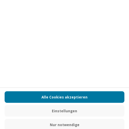
Vertrag widerrufen
FAQs
Kontakt
Zahlungsarten
Über uns
Magazin
Jobs
Partnerprogramm
Versand und Lieferung
Presse
AGB
Cookie Einstellungen
Datenschutz
Nutzungsbedingungen
Online-Marktplatz
Barrierefreiheit
Compliance
Impressum
RECHNUNG