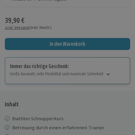
Wähle im nächsten Schritt einen Termin aus
39,90 €
zzgl. Versand
(inkl. MwSt.)
In den Warenkorb
Immer das richtige Geschenk:
Große Auswahl, volle Flexibilität und maximale Sicherheit
Große Auswahl
Über 9.000 Erlebnisse.
Volle Flexibilität
Jeder Gutschein für alle Erlebnisse einlösbar.
Inhalt
Maximale Sicherheit
10 Jahre gültig & verlängerbar.
Biathlon Schnupperkurs
​​Betreuung durch einen erfahrenen Trainer